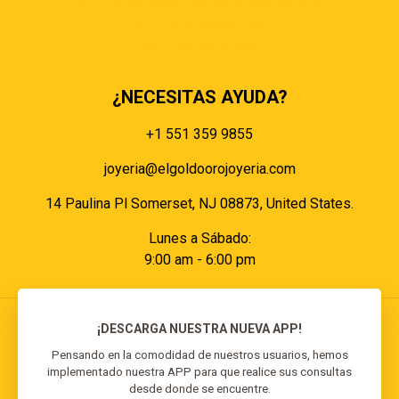
Política de devoluciones y reembolsos
Políticas de cookies
Políticas de pagos
¿NECESITAS AYUDA?
+1 551 359 9855
joyeria@elgoldoorojoyeria.com
14 Paulina Pl Somerset, NJ 08873, United States.
Lunes a Sábado:
9:00 am - 6:00 pm
¡DESCARGA NUESTRA NUEVA APP!
Pensando en la comodidad de nuestros usuarios, hemos
implementado nuestra APP para que realice sus consultas
© 2026 El Goldo Oro | Todos los derechos
desde donde se encuentre.