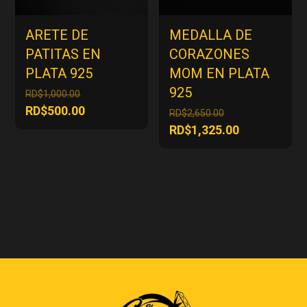
ARETE DE
MEDALLA DE
PATITAS EN
CORAZONES
PLATA 925
MOM EN PLATA
925
El
RD$
1,000.00
precio
El
RD$
500.00
El
RD$
2,650.00
original
precio
precio
El
RD$
1,325.00
era:
actual
original
precio
RD$1,000.00.
es:
era:
actual
RD$500.00.
RD$2,650.00.
es:
RD$1,325.00