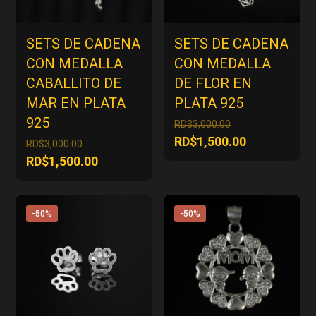
SETS DE CADENA
SETS DE CADENA
CON MEDALLA
CON MEDALLA
CABALLITO DE
DE FLOR EN
MAR EN PLATA
PLATA 925
925
El
RD$
3,000.00
precio
El
RD$
1,500.00
El
RD$
3,000.00
original
precio
precio
El
RD$
1,500.00
era:
actual
original
precio
RD$3,000.00.
es:
era:
actual
RD$1,500.00
RD$3,000.00.
es:
-50%
-50%
RD$1,500.00.