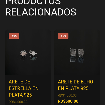
PRODUCTOS
RELACIONADOS
-50%
-50%
ARETE DE
ARETE DE BUHO
ESTRELLA EN
EN PLATA 925
PLATA 925
El
RD$
1,000.00
precio
El
RD$
500.00
El
RD$
1,000.00