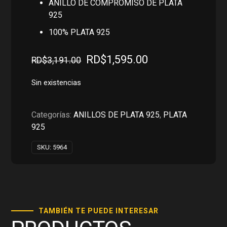
ANILLO DE COMPROMISO DE PLATA
925
100% PLATA 925
El
El
RD$
1,595.00
RD$
3,191.00
precio
precio
original
actual
Sin existencias
era:
es:
RD$3,191.00.
RD$1,595.00.
Categorías:
ANILLOS DE PLATA 925
,
PLATA
925
SKU:
5964
TAMBIÉN TE PUEDE INTERESAR