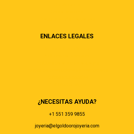
Contáctenos
Sobre nosotros
Preguntas más frecuentes
ENLACES LEGALES
Términos & condiciones
Políticas de privacidad
Políticas de envíos y entregas
Política de devoluciones y reembolsos
Políticas de cookies
Políticas de pagos
¿NECESITAS AYUDA?
+1 551 359 9855
joyeria@elgoldoorojoyeria.com