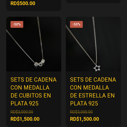
original
precio
precio
El
RD$
500.00
era:
actual
original
precio
RD$1,000.00.
es:
era:
actual
RD$500.00.
RD$1,000.00.
es:
-50%
-50%
RD$500.00.
SETS DE CADENA
SETS DE CADENA
CON MEDALLA
CON MEDALLA
DE CUBITOS EN
DE ESTRELLA EN
PLATA 925
PLATA 925
El
El
RD$
3,000.00
RD$
3,000.00
precio
precio
El
El
RD$
1,500.00
RD$
1,500.00
original
original
precio
precio