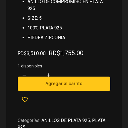
ANILLO DE COMPROMISO EN PLATA
925
SIZE: 5
100% PLATA 925
PIEDRA ZIRCONIA
El
El
RD$
1,755.00
RD$
3,510.00
precio
precio
original
actual
1 disponibles
era:
es:
ANILLO
RD$3,510.00.
RD$1,755.00.
DE
Agregar al carrito
COMPROMISO
EN
PLATA
925
cantidad
Categorías:
ANILLOS DE PLATA 925
,
PLATA
925