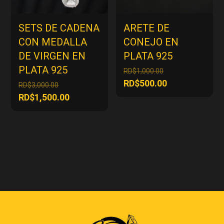
SETS DE CADENA
ARETE DE
CON MEDALLA
CONEJO EN
DE VIRGEN EN
PLATA 925
PLATA 925
El
RD$
1,000.00
precio
El
RD$
500.00
El
RD$
3,000.00
original
precio
precio
El
RD$
1,500.00
era:
actual
original
precio
RD$1,000.00.
es:
era:
actual
RD$500.00.
RD$3,000.00.
es:
RD$1,500.00.