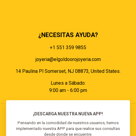
Política de devoluciones y reembolsos
Políticas de cookies
Políticas de pagos
¿NECESITAS AYUDA?
+1 551 359 9855
joyeria@elgoldoorojoyeria.com
14 Paulina Pl Somerset, NJ 08873, United States.
Lunes a Sábado:
9:00 am - 6:00 pm
¡DESCARGA NUESTRA NUEVA APP!
Pensando en la comodidad de nuestros usuarios, hemos
implementado nuestra APP para que realice sus consultas
© 2026 El Goldo Oro | Todos los derechos
desde donde se encuentre.