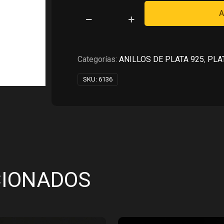
RD$5,200.00.
RD$2,
A
ANILLO
DE
COMPROMISO
EN
Categorías:
ANILLOS DE PLATA 925
,
PLA
PLATA
SKU:
6136
925
cantidad
CIONADOS