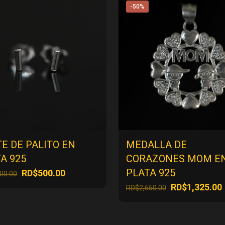
-50%
E DE PALITO EN
MEDALLA DE
A 925
CORAZONES MOM E
PLATA 925
El
El
RD$
500.00
000.00
precio
precio
El
E
RD$
1,325.00
RD$
2,650.00
original
actual
precio
era:
es:
original
RD$1,000.00.
RD$500.00.
era: