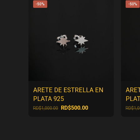
-50%
-50%
ARETE DE ESTRELLA EN
ARET
PLATA 925
PLAT
El
El
RD$
500.00
RD$
1,000.00
RD$
1,
precio
precio
original
actual
era:
es:
RD$1,000.00.
RD$500.00.