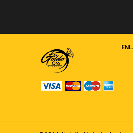
ENL
Cont
Sobre
Pregu