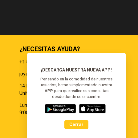
RD$1,325.00.
¿NECESITAS AYUDA?
+1 551 359 9855
¡DESCARGA NUESTRA NUEVA APP!
joyeria@elgoldoorojoyeria.com
s
Pensando en la comodidad de nuestros
usuarios, hemos implementado nuestra
14 Paulina Pl Somerset, NJ 08873,
APP para que realice sus consultas
United States.
desde donde se encuentre.
Lunes a Sábado:
9:00 am - 6:00 pm
Cerrar