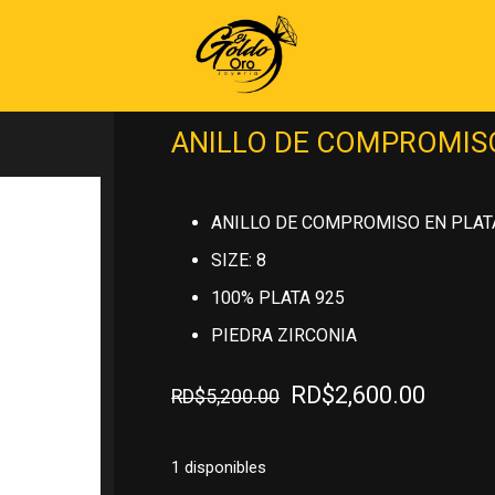
Inicio
»
PLATA 925
»
ANILLOS DE PLA
PLATA 925
ANILLO DE COMPROMISO
ANILLO DE COMPROMISO EN PLAT
SIZE: 8
100% PLATA 925
PIEDRA ZIRCONIA
El
El
RD$
2,600.00
RD$
5,200.00
precio
precio
original
actual
1 disponibles
era:
es: