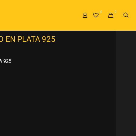
0
0
TA 925
»
ANILLO DE COMPROMISO EN
 EN PLATA 925
A 925