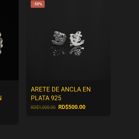
-50%
ARETE DE ANCLA EN
N
PLATA 925
El
El
RD$
500.00
RD$
1,000.00
precio
precio
l
original
actual
precio
era:
es:
actual
RD$1,000.00.
RD$500.00.
es: