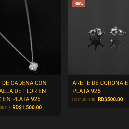
-50%
S DE CADENA CON
ARETE DE CORONA 
ALLA DE FLOR EN
PLATA 925
 EN PLATA 925
El
El
RD$
500.00
RD$
1,000.00
precio
pr
El
El
RD$
1,500.00
000.00
original
ac
precio
precio
era:
es
original
actual
RD$1,000.00.
RD
era:
es: