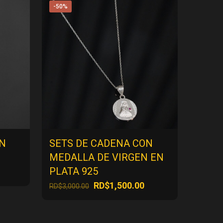
-50%
EN
SETS DE CADENA CON
MEDALLA DE VIRGEN EN
PLATA 925
ecio
El
El
RD$
1,500.00
RD$
3,000.00
tual
precio
precio
:
original
actual
$500.00.
era:
es: