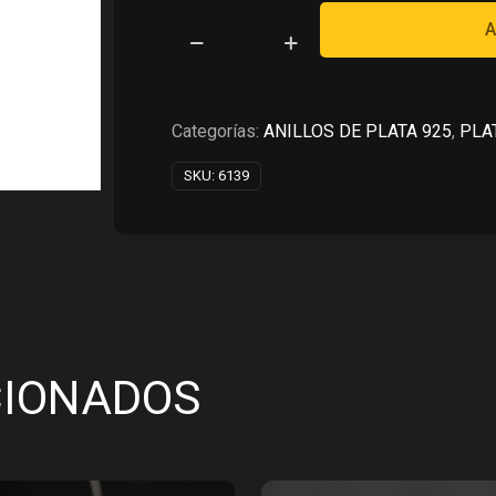
RD$4,160.00.
RD$2,
A
ANILLO
DE
COMPROMISO
EN
Categorías:
ANILLOS DE PLATA 925
,
PLA
PLATA
SKU:
6139
925
cantidad
CIONADOS