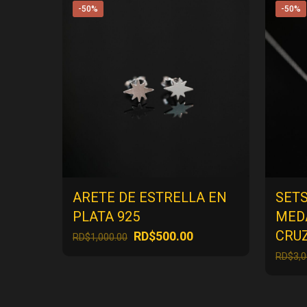
-50%
-50%
ARETE DE ESTRELLA EN
SET
PLATA 925
MED
CRUZ
El
El
RD$
500.00
RD$
1,000.00
precio
precio
RD$
3,
original
actual
era:
es:
RD$1,000.00.
RD$500.00.