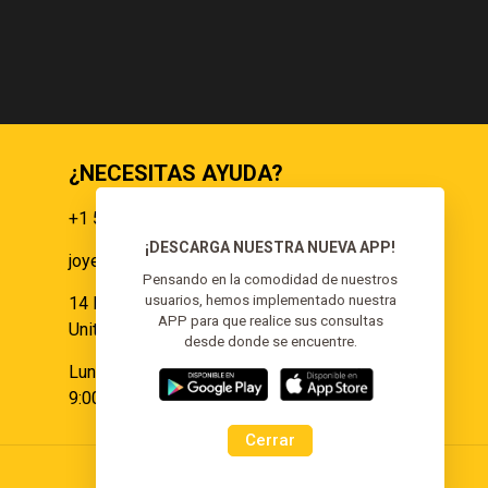
RD$3,000.00.
RD$1,500.00.
¿NECESITAS AYUDA?
+1 551 359 9855
¡DESCARGA NUESTRA NUEVA APP!
joyeria@elgoldoorojoyeria.com
s
Pensando en la comodidad de nuestros
usuarios, hemos implementado nuestra
14 Paulina Pl Somerset, NJ 08873,
APP para que realice sus consultas
United States.
desde donde se encuentre.
Lunes a Sábado:
9:00 am - 6:00 pm
Cerrar