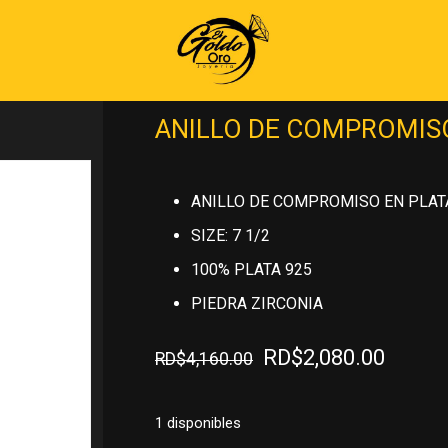
Inicio
»
PLATA 925
»
ANILLOS DE PLA
PLATA 925
ANILLO DE COMPROMISO
ANILLO DE COMPROMISO EN PLAT
SIZE: 7 1/2
100% PLATA 925
PIEDRA ZIRCONIA
El
El
RD$
2,080.00
RD$
4,160.00
precio
precio
original
actual
1 disponibles
era:
es: