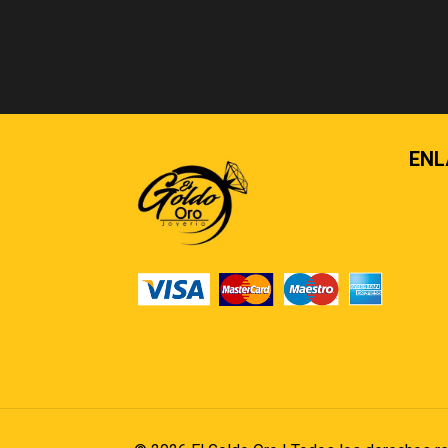
ENL
Cont
Sobre
Pregu