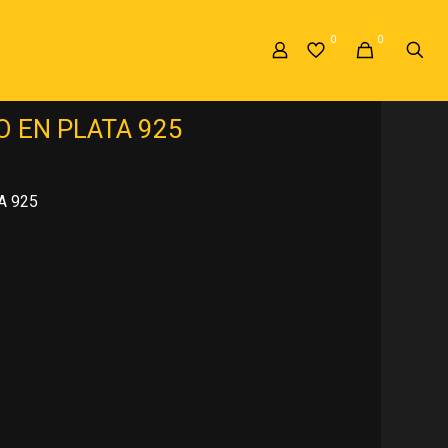
0
0
TA 925
»
ANILLO DE COMPROMISO EN
 EN PLATA 925
A 925