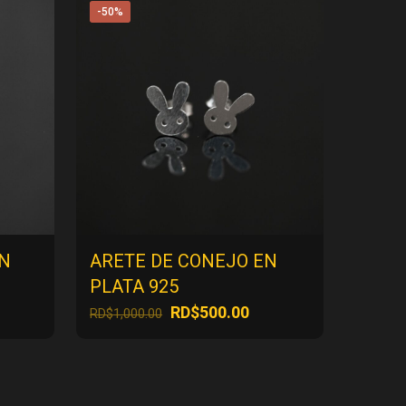
-50%
EN
ARETE DE CONEJO EN
PLATA 925
El
El
RD$
500.00
RD$
1,000.00
ecio
precio
precio
tual
original
actual
:
era:
es:
$500.00.
RD$1,000.00.
RD$500.00.