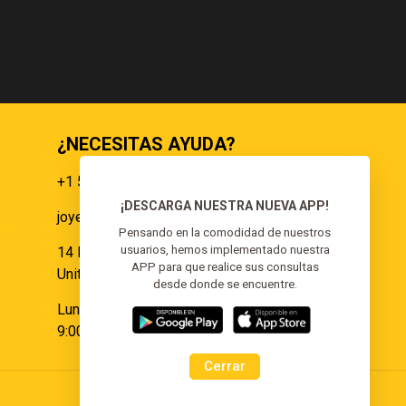
¿NECESITAS AYUDA?
+1 551 359 9855
¡DESCARGA NUESTRA NUEVA APP!
joyeria@elgoldoorojoyeria.com
s
Pensando en la comodidad de nuestros
usuarios, hemos implementado nuestra
14 Paulina Pl Somerset, NJ 08873,
APP para que realice sus consultas
United States.
desde donde se encuentre.
Lunes a Sábado:
9:00 am - 6:00 pm
Cerrar