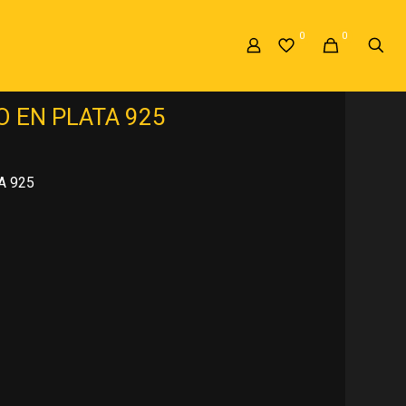
0
0
TA 925
»
ANILLO DE COMPROMISO EN
 EN PLATA 925
A 925