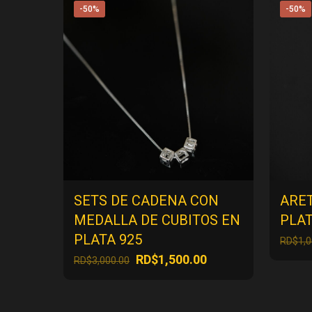
-50%
-50%
SETS DE CADENA CON
ARE
MEDALLA DE CUBITOS EN
PLAT
PLATA 925
RD$
1,
El
El
RD$
1,500.00
RD$
3,000.00
precio
precio
original
actual
era:
es: