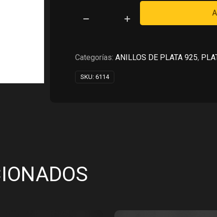
RD$4,030.00.
RD$2,
A
ANILLO
DE
COMPROMISO
EN
Categorías:
ANILLOS DE PLATA 925
,
PLA
PLATA
SKU:
6114
925
cantidad
CIONADOS