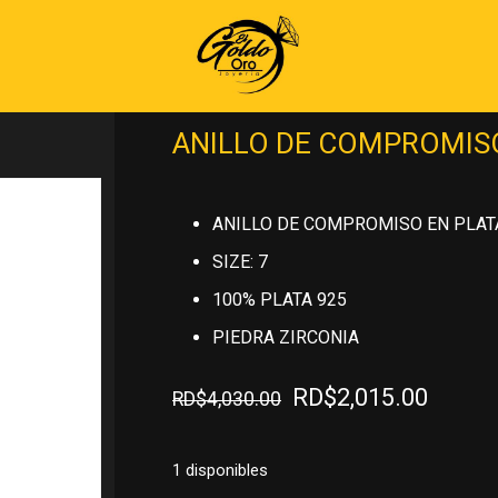
Inicio
»
PLATA 925
»
ANILLOS DE PLA
PLATA 925
ANILLO DE COMPROMISO
ANILLO DE COMPROMISO EN PLAT
SIZE: 7
100% PLATA 925
PIEDRA ZIRCONIA
El
El
RD$
2,015.00
RD$
4,030.00
precio
precio
original
actual
1 disponibles
era:
es: