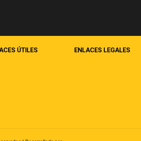
ACES ÚTILES
ENLACES LEGALES
áctenos
Términos & condiciones
 nosotros
Políticas de privacidad
ntas más frecuentes
Políticas de envíos y entrega
Política de devoluciones y
reembolsos
Políticas de cookies
Políticas de pagos