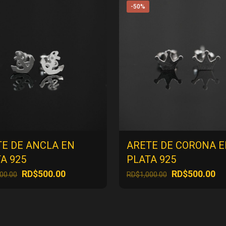
-50%
TE DE ANCLA EN
ARETE DE CORONA 
A 925
PLATA 925
El
El
El
El
RD$
500.00
RD$
500.00
000.00
RD$
1,000.00
precio
precio
precio
pr
original
actual
original
ac
era:
es:
era:
es
RD$1,000.00.
RD$500.00.
RD$1,000.00.
RD