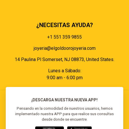
Políticas de cookies
Políticas de pagos
¿NECESITAS AYUDA?
+1 551 359 9855
joyeria@elgoldoorojoyeria.com
14 Paulina Pl Somerset, NJ 08873, United States.
Lunes a Sábado:
9:00 am - 6:00 pm
¡DESCARGA NUESTRA NUEVA APP!
Pensando en la comodidad de nuestros usuarios, hemos
implementado nuestra APP para que realice sus consultas
© 2026 El Goldo Oro | Todos los derechos
desde donde se encuentre.
reservados | Desarrollado por
Reisp Solutions SRL