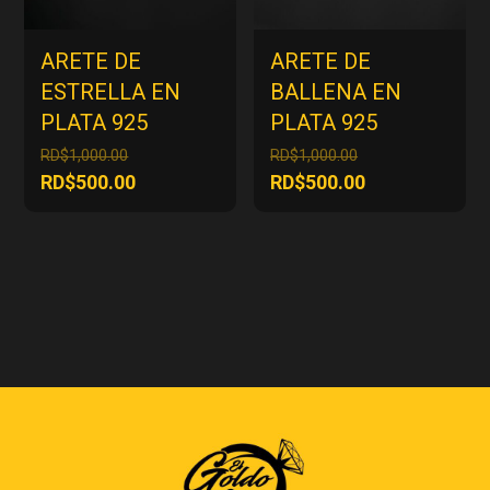
ARETE DE
ARETE DE
ESTRELLA EN
BALLENA EN
PLATA 925
PLATA 925
El
El
RD$
1,000.00
RD$
1,000.00
precio
precio
El
El
RD$
500.00
RD$
500.00
original
original
precio
precio
era:
era:
actual
actual
RD$1,000.00.
RD$1,000.00.
es:
es:
RD$500.00.
RD$500.00.