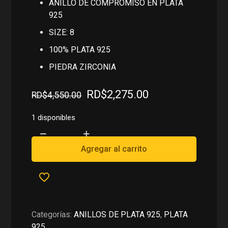
ANILLO DE COMPROMISO EN PLATA
925
SIZE: 8
100% PLATA 925
PIEDRA ZIRCONIA
El
El
RD$
2,275.00
RD$
4,550.00
precio
precio
original
actual
1 disponibles
era:
es:
ANILLO
RD$4,550.00.
RD$2,275.00.
DE
Agregar al carrito
COMPROMISO
EN
PLATA
925
cantidad
Categorías:
ANILLOS DE PLATA 925
,
PLATA
925