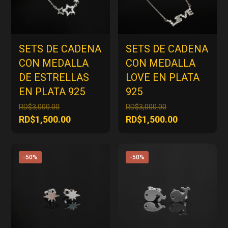
SETS DE CADENA
SETS DE CADENA
CON MEDALLA
CON MEDALLA
DE ESTRELLAS
LOVE EN PLATA
EN PLATA 925
925
El
El
RD$
3,000.00
RD$
3,000.00
precio
precio
El
El
RD$
1,500.00
RD$
1,500.00
original
original
precio
precio
era:
era:
actual
actual
RD$3,000.00.
RD$3,000.00.
es:
es:
-50%
-50%
RD$1,500.00.
RD$1,500.00