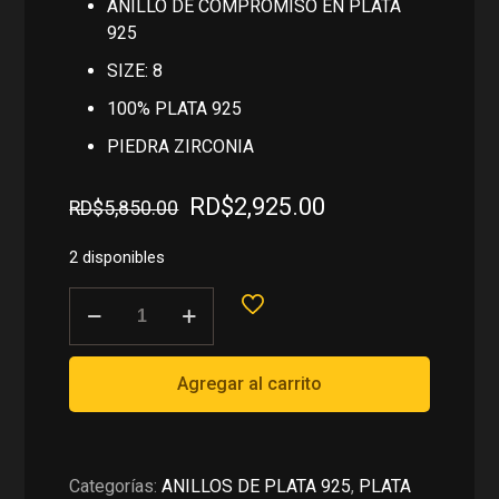
ANILLO DE COMPROMISO EN PLATA
925
SIZE: 8
100% PLATA 925
PIEDRA ZIRCONIA
El
El
RD$
2,925.00
RD$
5,850.00
precio
precio
original
actual
2 disponibles
era:
es:
ANILLO
RD$5,850.00.
RD$2,925.00.
DE
COMPROMISO
EN
Agregar al carrito
PLATA
925
cantidad
Categorías:
ANILLOS DE PLATA 925
,
PLATA