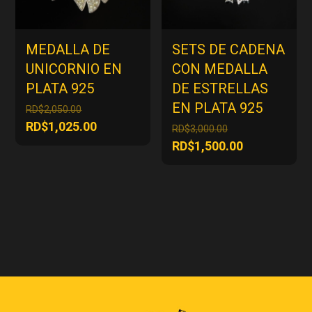
MEDALLA DE
SETS DE CADENA
UNICORNIO EN
CON MEDALLA
PLATA 925
DE ESTRELLAS
EN PLATA 925
El
RD$
2,050.00
precio
El
RD$
1,025.00
El
RD$
3,000.00
original
precio
precio
El
RD$
1,500.00
era:
actual
original
precio
RD$2,050.00.
es:
era:
actual
RD$1,025.00.
RD$3,000.00.
es:
RD$1,500.00