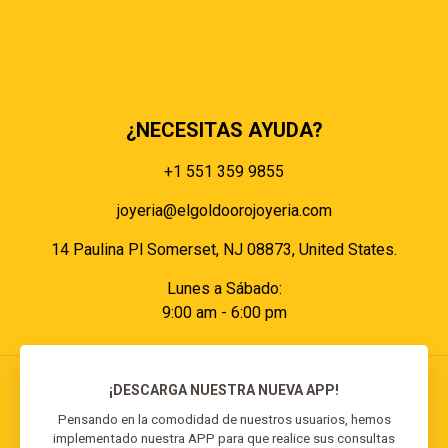
Políticas de envíos y entregas
Política de devoluciones y reembolsos
Políticas de cookies
Políticas de pagos
¿NECESITAS AYUDA?
+1 551 359 9855
joyeria@elgoldoorojoyeria.com
14 Paulina Pl Somerset, NJ 08873, United States.
Lunes a Sábado:
9:00 am - 6:00 pm
¡DESCARGA NUESTRA NUEVA APP!
Pensando en la comodidad de nuestros usuarios, hemos
implementado nuestra APP para que realice sus consultas
© 2026 El Goldo Oro | Todos los derechos