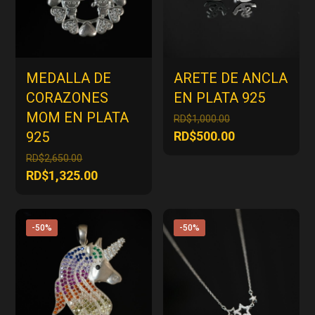
MEDALLA DE
ARETE DE ANCLA
CORAZONES
EN PLATA 925
MOM EN PLATA
El
RD$
1,000.00
precio
El
925
RD$
500.00
original
precio
El
RD$
2,650.00
era:
actual
precio
El
RD$
1,325.00
RD$1,000.00.
es:
original
precio
RD$500.00.
era:
actual
RD$2,650.00.
es:
-50%
-50%
RD$1,325.00.