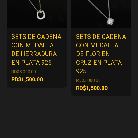
SETS DE CADENA
SETS DE CADENA
CON MEDALLA
CON MEDALLA
DE HERRADURA
DE FLOR EN
EN PLATA 925
CRUZ EN PLATA
925
El
RD$
3,000.00
precio
El
RD$
1,500.00
El
RD$
3,000.00
original
precio
precio
El
RD$
1,500.00
era:
actual
original
precio
RD$3,000.00.
es:
era:
actual
RD$1,500.00.
RD$3,000.00.
es:
RD$1,500.00