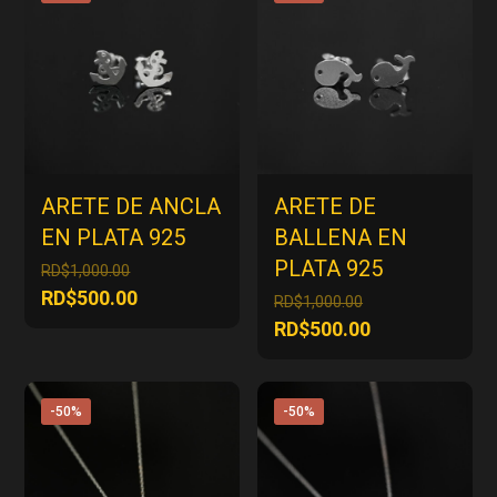
ARETE DE ANCLA
ARETE DE
EN PLATA 925
BALLENA EN
PLATA 925
El
RD$
1,000.00
precio
El
RD$
500.00
El
RD$
1,000.00
original
precio
precio
El
RD$
500.00
era:
actual
original
precio
RD$1,000.00.
es:
era:
actual
RD$500.00.
RD$1,000.00.
es:
-50%
-50%
RD$500.00.