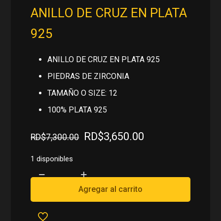
ANILLO DE CRUZ EN PLATA
925
ANILLO DE CRUZ EN PLATA 925
PIEDRAS DE ZIRCONIA
TAMAÑO O SIZE: 12
100% PLATA 925
El
El
RD$
3,650.00
RD$
7,300.00
precio
precio
original
actual
1 disponibles
era:
es:
ANILLO
RD$7,300.00.
RD$3,650.00.
DE
Agregar al carrito
CRUZ
EN