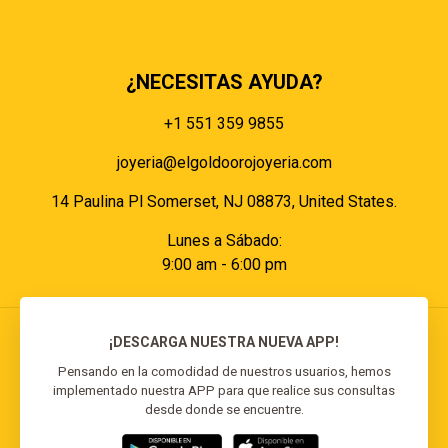
Políticas de cookies
Políticas de pagos
¿NECESITAS AYUDA?
+1 551 359 9855
joyeria@elgoldoorojoyeria.com
14 Paulina Pl Somerset, NJ 08873, United States.
Lunes a Sábado:
9:00 am - 6:00 pm
¡DESCARGA NUESTRA NUEVA APP!
Pensando en la comodidad de nuestros usuarios, hemos
implementado nuestra APP para que realice sus consultas
© 2026 El Goldo Oro | Todos los derechos
desde donde se encuentre.
reservados | Desarrollado por
Reisp Solutions SRL