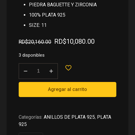
PIEDRA BAGUETTE Y ZIRCONIA
100% PLATA 925
SIZE: 11
El
El
RD$
10,080.00
RD$
20,160.00
precio
precio
original
actual
3 disponibles
era:
es:
ANILLO
RD$20,160.00.
RD$10,080.00
DE
CRUZ
EN
Agregar al carrito
PLATA
925
cantidad
Categorías:
ANILLOS DE PLATA 925
,
PLATA
925