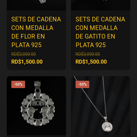
SETS DE CADENA
SETS DE CADENA
CON MEDALLA
CON MEDALLA
DE FLOR EN
DE GATITO EN
PLATA 925
PLATA 925
El
El
RD$
3,000.00
RD$
3,000.00
precio
precio
El
El
RD$
1,500.00
RD$
1,500.00
original
original
precio
precio
era:
era:
actual
actual
RD$3,000.00.
RD$3,000.00.
es:
es:
-50%
-50%
RD$1,500.00.
RD$1,500.00