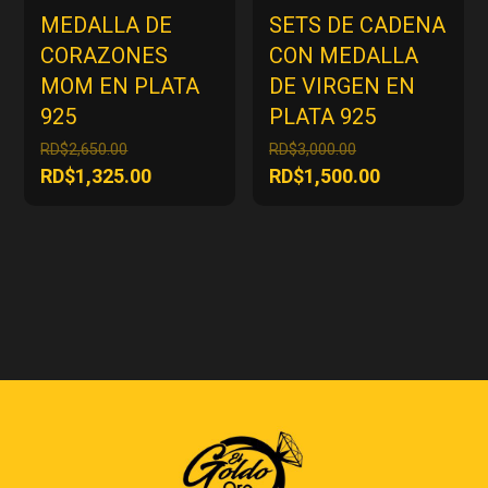
MEDALLA DE
SETS DE CADENA
CORAZONES
CON MEDALLA
MOM EN PLATA
DE VIRGEN EN
925
PLATA 925
El
El
RD$
2,650.00
RD$
3,000.00
precio
precio
El
El
RD$
1,325.00
RD$
1,500.00
original
original
precio
precio
era:
era:
actual
actual
RD$2,650.00.
RD$3,000.00.
es:
es:
RD$1,325.00.
RD$1,500.00