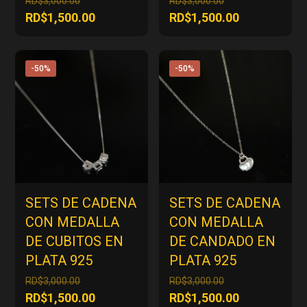
RD$
3,000.00
RD$
3,000.00
precio
precio
El
El
RD$
1,500.00
RD$
1,500.00
original
original
precio
precio
era:
era:
actual
actual
RD$3,000.00.
RD$3,000.00.
es:
es:
-50%
-50%
RD$1,500.00.
RD$1,500.00
SETS DE CADENA
SETS DE CADENA
CON MEDALLA
CON MEDALLA
DE CUBITOS EN
DE CANDADO EN
PLATA 925
PLATA 925
El
El
RD$
3,000.00
RD$
3,000.00
precio
precio
El
El
RD$
1,500.00
RD$
1,500.00