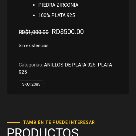
PIEDRA ZIRCONIA
100% PLATA 925
El
El
RD$
500.00
RD$
1,000.00
precio
precio
original
actual
Sin existencias
era:
es:
RD$1,000.00.
RD$500.00.
Categorías:
ANILLOS DE PLATA 925
,
PLATA
925
SKU:
2085
TAMBIÉN TE PUEDE INTERESAR
PRODUCTOS