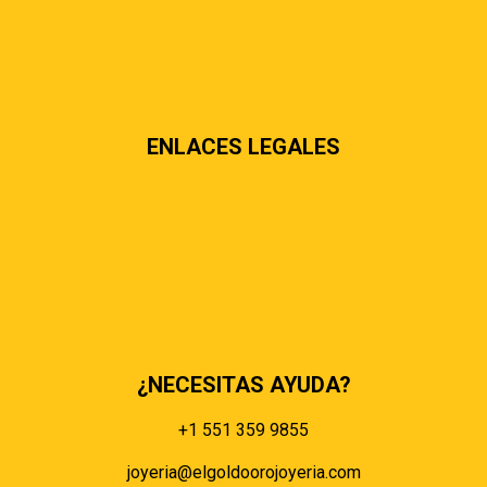
Contáctenos
Sobre nosotros
Preguntas más frecuentes
ENLACES LEGALES
Términos & condiciones
Políticas de privacidad
Políticas de envíos y entregas
Política de devoluciones y reembolsos
Políticas de cookies
Políticas de pagos
¿NECESITAS AYUDA?
+1 551 359 9855
joyeria@elgoldoorojoyeria.com