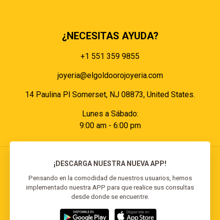
Políticas de pagos
¿NECESITAS AYUDA?
+1 551 359 9855
joyeria@elgoldoorojoyeria.com
14 Paulina Pl Somerset, NJ 08873, United States.
Lunes a Sábado:
9:00 am - 6:00 pm
¡DESCARGA NUESTRA NUEVA APP!
Pensando en la comodidad de nuestros usuarios, hemos
implementado nuestra APP para que realice sus consultas
© 2026 El Goldo Oro | Todos los derechos
desde donde se encuentre.
reservados | Desarrollado por
Reisp Solutions SRL