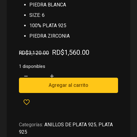
PIEDRA BLANCA
SIZE: 6
100% PLATA 925
PIEDRA ZIRCONIA
El
El
RD$
1,560.00
RD$
3,120.00
precio
precio
original
actual
1 disponibles
era:
es:
ANILLO
RD$3,120.00.
RD$1,560.00.
DE
Agregar al carrito
GIRASOL
EN
PLATA
925
cantidad
Categorías:
ANILLOS DE PLATA 925
,
PLATA
925