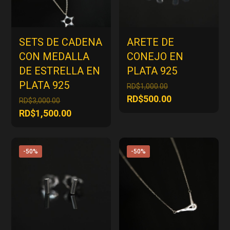
SETS DE CADENA
ARETE DE
CON MEDALLA
CONEJO EN
DE ESTRELLA EN
PLATA 925
PLATA 925
El
RD$
1,000.00
precio
El
RD$
500.00
El
RD$
3,000.00
original
precio
precio
El
RD$
1,500.00
era:
actual
original
precio
RD$1,000.00.
es:
era:
actual
RD$500.00.
RD$3,000.00.
es:
-50%
-50%
RD$1,500.00.