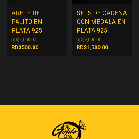
ARETE DE
SETS DE CADENA
PALITO EN
CON MEDALA EN
PLATA 925
PLATA 925
El
El
RD$
1,000.00
RD$
3,000.00
precio
precio
El
El
RD$
500.00
RD$
1,500.00
original
original
precio
precio
era:
era:
actual
actual
RD$1,000.00.
RD$3,000.00.
es:
es:
RD$500.00.
RD$1,500.00