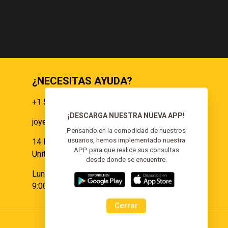
¿NECESITAS AYUDA?
+1 551 359 9855
¡DESCARGA NUESTRA NUEVA APP!
joyeria@elgoldoorojoyeria.com
s
Pensando en la comodidad de nuestros
usuarios, hemos implementado nuestra
14 Paulina Pl Somerset, NJ 08873,
APP para que realice sus consultas
United States.
desde donde se encuentre.
Lunes a Sábado:
9:00 am - 6:00 pm
Cerrar