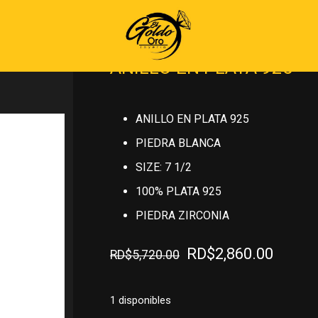
Inicio
»
PLATA 925
»
ANILLOS DE PLA
ANILLO EN PLATA 925
ANILLO EN PLATA 925
PIEDRA BLANCA
SIZE: 7 1/2
100% PLATA 925
PIEDRA ZIRCONIA
El
El
RD$
2,860.00
RD$
5,720.00
precio
precio
original
actual
1 disponibles
era:
es: