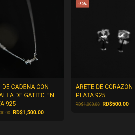
-50%
S DE CADENA CON
ARETE DE CORAZON
LLA DE GATITO EN
PLATA 925
A 925
El
El
RD$
500.00
RD$
1,000.00
precio
pr
El
El
RD$
1,500.00
000.00
original
ac
precio
precio
era:
es
original
actual
RD$1,000.00.
RD
era:
es: