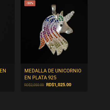
-50%
 EN
MEDALLA DE UNICORNIO
EN PLATA 925
El
El
RD$
1,025.00
RD$
2,050.00
ecio
precio
precio
tual
original
actual
:
era:
es:
$500.00.
RD$2,050.00.
RD$1,025.00.