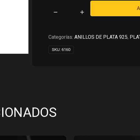
RD$5,720.00.
RD$2,
A
ANILLO
EN
PLATA
925
Categorías:
ANILLOS DE PLATA 925
,
PLA
cantidad
SKU:
6160
CIONADOS