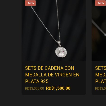
-50%
-50%
SETS DE CADENA CON
SET
MEDALLA DE VIRGEN EN
MEDA
PLATA 925
PLAT
El
El
RD$
1,500.00
RD$
3,000.00
RD$
3,
precio
precio
original
actual
era:
es: