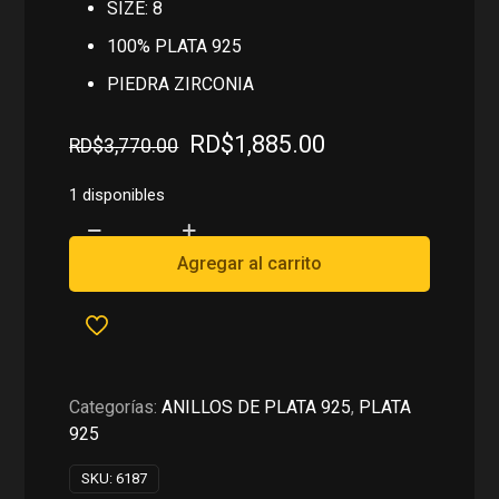
SIZE: 8
100% PLATA 925
PIEDRA ZIRCONIA
El
El
RD$
1,885.00
RD$
3,770.00
precio
precio
original
actual
1 disponibles
era:
es:
ANILLO
RD$3,770.00.
RD$1,885.00.
EN
Agregar al carrito
PLATA
925
cantidad
Categorías:
ANILLOS DE PLATA 925
,
PLATA
925
SKU:
6187