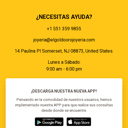
Políticas de pagos
¿NECESITAS AYUDA?
+1 551 359 9855
joyeria@elgoldoorojoyeria.com
14 Paulina Pl Somerset, NJ 08873, United States.
Lunes a Sábado:
9:00 am - 6:00 pm
¡DESCARGA NUESTRA NUEVA APP!
Pensando en la comodidad de nuestros usuarios, hemos
implementado nuestra APP para que realice sus consultas
© 2026 El Goldo Oro | Todos los derechos
desde donde se encuentre.
reservados | Desarrollado por
Reisp Solutions SRL