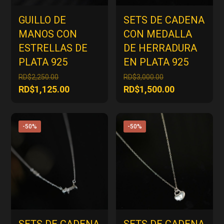
GUILLO DE
SETS DE CADENA
MANOS CON
CON MEDALLA
ESTRELLAS DE
DE HERRADURA
PLATA 925
EN PLATA 925
El
El
RD$
2,250.00
RD$
3,000.00
precio
precio
El
El
RD$
1,125.00
RD$
1,500.00
original
original
precio
precio
era:
era:
actual
actual
RD$2,250.00.
RD$3,000.00.
es:
es:
-50%
-50%
RD$1,125.00.
RD$1,500.00