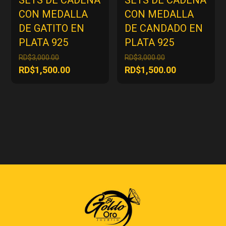
SETS DE CADENA
SETS DE CADENA
CON MEDALLA
CON MEDALLA
DE GATITO EN
DE CANDADO EN
PLATA 925
PLATA 925
El
El
RD$
3,000.00
RD$
3,000.00
precio
precio
El
El
RD$
1,500.00
RD$
1,500.00
original
original
precio
precio
era:
era:
actual
actual
RD$3,000.00.
RD$3,000.00.
es:
es:
RD$1,500.00.
RD$1,500.00