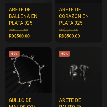
ARETE DE
ARETE DE
BALLENA EN
CORAZON EN
PLATA 925
PLATA 925
El
El
RD$
1,000.00
RD$
1,000.00
precio
precio
El
El
RD$
500.00
RD$
500.00
original
original
precio
precio
era:
era:
actual
actual
RD$1,000.00.
RD$1,000.00.
es:
es:
-50%
-50%
RD$500.00.
RD$500.00.
GUILLO DE
ARETE DE