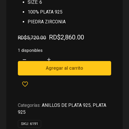
SIZE: 6
100% PLATA 925
PIEDRA ZIRCONIA
El
El
RD$
2,860.00
RD$
5,720.00
precio
precio
original
actual
1 disponibles
era:
es:
ANILLO
RD$5,720.00.
RD$2,860.00.
EN
Agregar al carrito
PLATA
925
cantidad
Categorías:
ANILLOS DE PLATA 925
,
PLATA
925
SKU:
6191