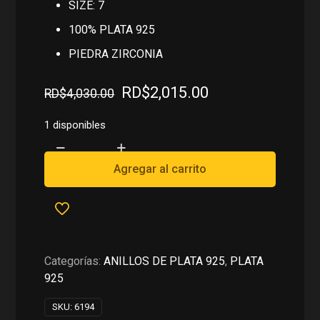
SIZE: 7
100% PLATA 925
PIEDRA ZIRCONIA
El
El
RD$
2,015.00
RD$
4,030.00
precio
precio
original
actual
1 disponibles
era:
es:
ANILLO
RD$4,030.00.
RD$2,015.00.
EN
Agregar al carrito
PLATA
925
cantidad
Categorías:
ANILLOS DE PLATA 925
,
PLATA
925
SKU:
6194