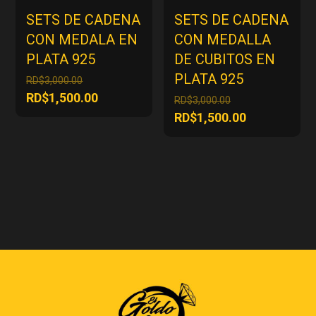
SETS DE CADENA
SETS DE CADENA
CON MEDALA EN
CON MEDALLA
PLATA 925
DE CUBITOS EN
PLATA 925
El
RD$
3,000.00
precio
El
RD$
1,500.00
El
RD$
3,000.00
original
precio
precio
El
RD$
1,500.00
era:
actual
original
precio
RD$3,000.00.
es:
era:
actual
RD$1,500.00.
RD$3,000.00.
es:
RD$1,500.00