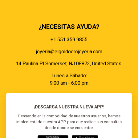
Políticas de cookies
Políticas de pagos
¿NECESITAS AYUDA?
+1 551 359 9855
joyeria@elgoldoorojoyeria.com
14 Paulina Pl Somerset, NJ 08873, United States.
Lunes a Sábado:
9:00 am - 6:00 pm
¡DESCARGA NUESTRA NUEVA APP!
Pensando en la comodidad de nuestros usuarios, hemos
implementado nuestra APP para que realice sus consultas
© 2026 El Goldo Oro | Todos los derechos
desde donde se encuentre.
reservados | Desarrollado por
Reisp Solutions SRL