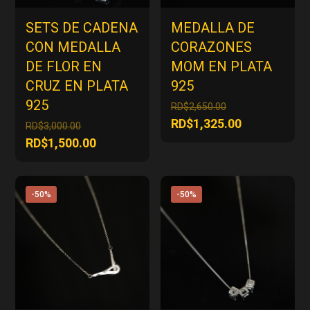
SETS DE CADENA
MEDALLA DE
CON MEDALLA
CORAZONES
DE FLOR EN
MOM EN PLATA
CRUZ EN PLATA
925
925
El
RD$
2,650.00
precio
El
RD$
1,325.00
El
RD$
3,000.00
original
precio
precio
El
RD$
1,500.00
era:
actual
original
precio
RD$2,650.00.
es:
era:
actual
RD$1,325.00
RD$3,000.00.
es:
-50%
-50%
RD$1,500.00.