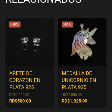
-50%
-50%
ARETE DE
MEDALLA DE
CORAZON EN
UNICORNIO EN
PLATA 925
PLATA 925
El
El
RD$
1,000.00
RD$
2,050.00
precio
precio
El
El
RD$
500.00
RD$
1,025.00
original
original
precio
precio