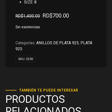
SIZE: 8
El
El
RD$
700.00
RD$
1,400.00
precio
precio
original
actual
Sin existencias
era:
es:
RD$1,400.00.
RD$700.00.
Categorías:
ANILLOS DE PLATA 925
,
PLATA
925
SKU:
2250
TAMBIÉN TE PUEDE INTERESAR
PRODUCTOS
RELACIONADOS