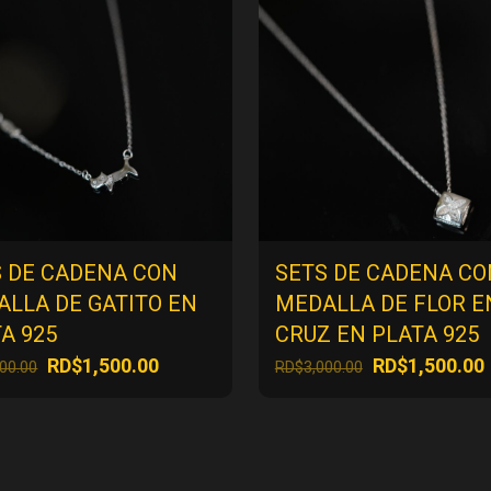
S DE CADENA CON
SETS DE CADENA CO
LLA DE GATITO EN
MEDALLA DE FLOR E
A 925
CRUZ EN PLATA 925
El
El
El
E
RD$
1,500.00
RD$
1,500.00
000.00
RD$
3,000.00
precio
precio
precio
original
actual
original
era:
es:
era:
RD$3,000.00.
RD$1,500.00.
RD$3,000.00.