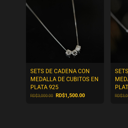
SETS DE CADENA CON
SET
MEDALLA DE CUBITOS EN
MEDA
PLATA 925
PLAT
El
El
RD$
1,500.00
RD$
3,000.00
RD$
3,
precio
precio
original
actual
era:
es:
RD$3,000.00.
RD$1,500.00.