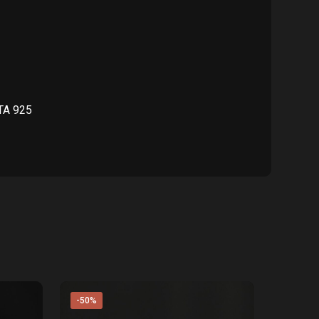
125.00.
TA 925
-50%