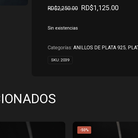
El
El
RD$
1,125.00
RD$
2,250.00
precio
precio
original
actual
Sin existencias
era:
es:
RD$2,250.00.
RD$1,
Categorías:
ANILLOS DE PLATA 925
,
PLA
SKU:
2039
CIONADOS
-50%