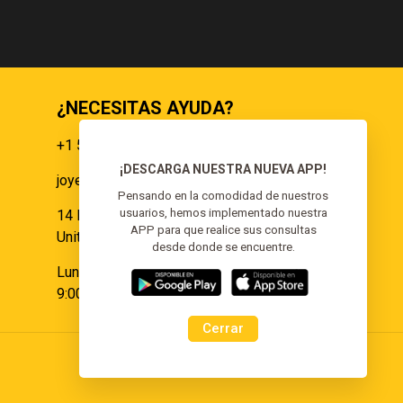
¿NECESITAS AYUDA?
+1 551 359 9855
¡DESCARGA NUESTRA NUEVA APP!
joyeria@elgoldoorojoyeria.com
s
Pensando en la comodidad de nuestros
usuarios, hemos implementado nuestra
14 Paulina Pl Somerset, NJ 08873,
APP para que realice sus consultas
United States.
desde donde se encuentre.
Lunes a Sábado:
9:00 am - 6:00 pm
Cerrar