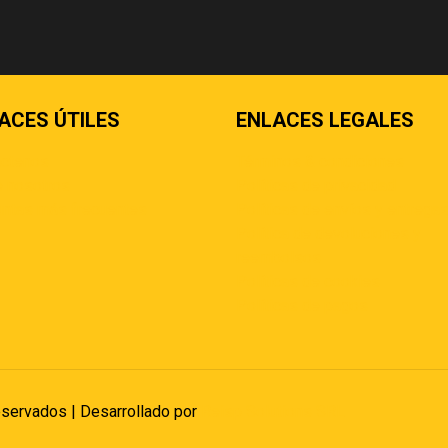
ACES ÚTILES
ENLACES LEGALES
áctenos
Términos & condiciones
 nosotros
Políticas de privacidad
ntas más frecuentes
Políticas de envíos y entrega
Política de devoluciones y
reembolsos
Políticas de cookies
Políticas de pagos
eservados | Desarrollado por
Reisp Solutions SRL