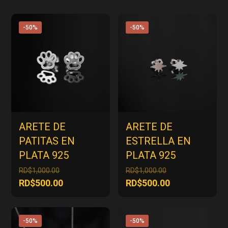
-50%
-50%
ARETE DE
ARETE DE
PATITAS EN
ESTRELLA EN
PLATA 925
PLATA 925
El
El
RD$
1,000.00
RD$
1,000.00
precio
precio
El
El
RD$
500.00
RD$
500.00
original
original
precio
precio
era:
era:
actual
actual
RD$1,000.00.
RD$1,000.00.
es:
es:
-50%
-50%