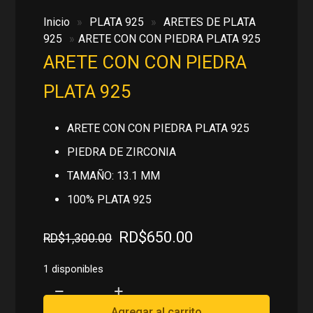
Inicio
»
PLATA 925
»
ARETES DE PLATA
925
»
ARETE CON CON PIEDRA PLATA 925
ARETE CON CON PIEDRA
PLATA 925
ARETE CON CON PIEDRA PLATA 925
PIEDRA DE ZIRCONIA
TAMAÑO: 13.1 MM
100% PLATA 925
El
El
RD$
650.00
RD$
1,300.00
precio
precio
original
actual
1 disponibles
era:
es:
ARETE
RD$1,300.00.
RD$650.00.
CON
Agregar al carrito