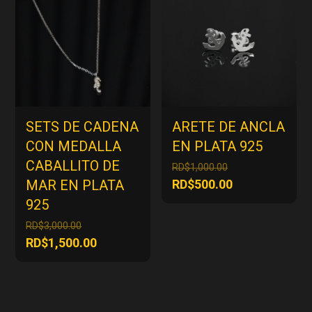
RD$500.00.
RD$500.00.
SETS DE CADENA
ARETE DE ANCLA
CON MEDALLA
EN PLATA 925
CABALLITO DE
El
RD$
1,000.00
precio
El
MAR EN PLATA
RD$
500.00
original
precio
925
era:
actual
El
RD$
3,000.00
RD$1,000.00.
es:
precio
El
RD$
1,500.00
RD$500.00.
original
precio
era:
actual
RD$3,000.00.
es:
RD$1,500.00.