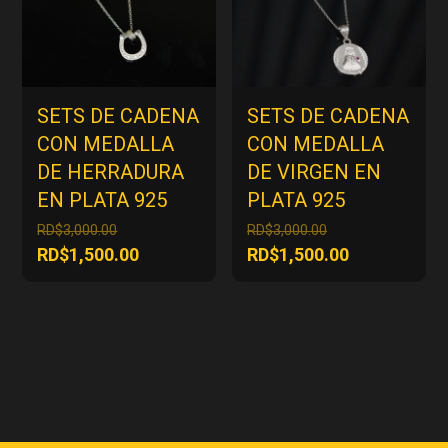
SETS DE CADENA
SETS DE CADENA
CON MEDALLA
CON MEDALLA
DE HERRADURA
DE VIRGEN EN
EN PLATA 925
PLATA 925
El
El
RD$
3,000.00
RD$
3,000.00
precio
precio
El
El
RD$
1,500.00
RD$
1,500.00
original
original
precio
precio
era:
era:
actual
actual
RD$3,000.00.
RD$3,000.00.
es:
es:
RD$1,500.00.
RD$1,500.00