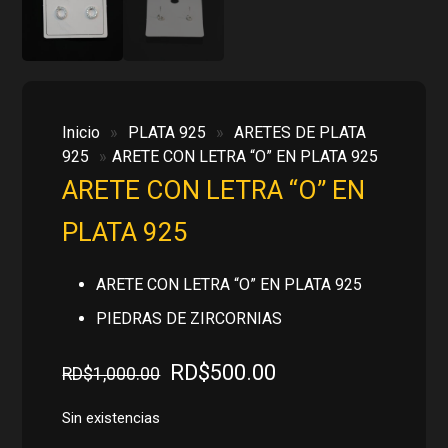
Inicio
»
PLATA 925
»
ARETES DE PLATA
925
»
ARETE CON LETRA “O” EN PLATA 925
ARETE CON LETRA “O” EN
PLATA 925
ARETE CON LETRA “O” EN PLATA 925
PIEDRAS DE ZIRCORNIAS
El
El
RD$
500.00
RD$
1,000.00
precio
precio
original
actual
Sin existencias
era:
es: