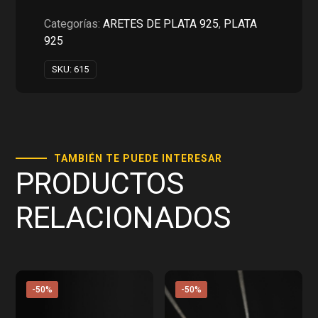
RD$1,000.00.
RD$500.00.
Categorías:
ARETES DE PLATA 925
,
PLATA
925
SKU:
615
TAMBIÉN TE PUEDE INTERESAR
PRODUCTOS
RELACIONADOS
-50%
-50%