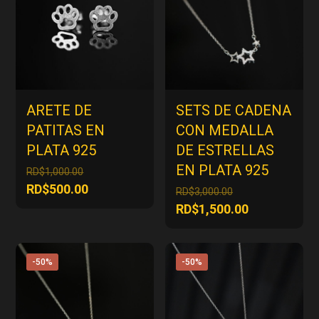
ARETE DE
SETS DE CADENA
PATITAS EN
CON MEDALLA
PLATA 925
DE ESTRELLAS
EN PLATA 925
El
RD$
1,000.00
precio
El
RD$
500.00
El
RD$
3,000.00
original
precio
precio
El
RD$
1,500.00
era:
actual
original
precio
RD$1,000.00.
es:
era:
actual
RD$500.00.
RD$3,000.00.
es:
-50%
-50%
RD$1,500.00