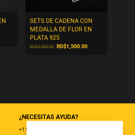
EN
SETS DE CADENA CON
MEDALLA DE FLOR EN
PLATA 925
ecio
El
El
RD$
1,500.00
RD$
3,000.00
tual
precio
precio
:
original
actual
$500.00.
era:
es:
RD$3,000.00.
RD$1,500.00.
¿NECESITAS AYUDA?
+1 551 359 9855