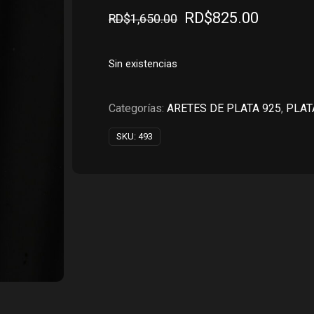
El
El
RD$
825.00
RD$
1,650.00
precio
precio
original
actual
Sin existencias
era:
es:
RD$1,650.00.
RD$825.
Categorías:
ARETES DE PLATA 925
,
PLAT
SKU:
493