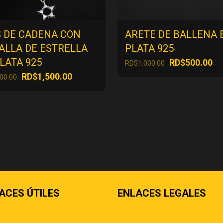
S DE CADENA CON
ARETE DE BALLENA 
ALLA DE ESTRELLA
PLATA 925
LATA 925
El
El
RD$
500.00
RD$
1,000.00
precio
pr
El
El
RD$
1,500.00
000.00
original
ac
precio
precio
era:
es
original
actual
RD$1,000.00.
RD
era:
es:
RD$3,000.00.
RD$1,500.00.
ACES ÚTILES
ENLACES LEGALES
áctenos
Términos & condiciones