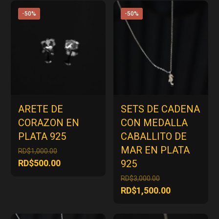
-50%
-50%
ARETE DE
SETS DE CADENA
CORAZON EN
CON MEDALLA
PLATA 925
CABALLITO DE
MAR EN PLATA
El
RD$
1,000.00
precio
El
RD$
500.00
925
original
precio
El
RD$
3,000.00
era:
actual
precio
El
RD$
1,500.00
RD$1,000.00.
es:
original
precio
RD$500.00.
era:
actual