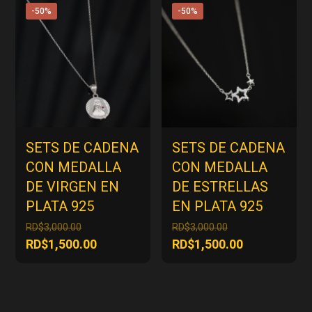
RD$3,000.00.
es:
-50%
-50%
RD$1,500.00
SETS DE CADENA
SETS DE CADENA
CON MEDALLA
CON MEDALLA
DE VIRGEN EN
DE ESTRELLAS
PLATA 925
EN PLATA 925
El
El
RD$
3,000.00
RD$
3,000.00
precio
precio
El
El
RD$
1,500.00
RD$
1,500.00
original
original
precio
precio
era:
era:
actual
actual
RD$3,000.00.
RD$3,000.00.
es:
es:
RD$1,500.00.
RD$1,500.00