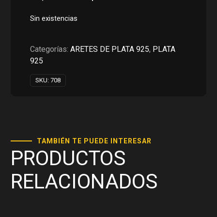
precio
precio
original
actual
Sin existencias
era:
es:
RD$550.00.
RD$275.00.
Categorías:
ARETES DE PLATA 925
,
PLATA
925
SKU:
708
TAMBIÉN TE PUEDE INTERESAR
PRODUCTOS
RELACIONADOS