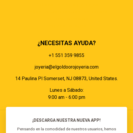
Políticas de envíos y entregas
Política de devoluciones y reembolsos
Políticas de cookies
Políticas de pagos
¿NECESITAS AYUDA?
+1 551 359 9855
joyeria@elgoldoorojoyeria.com
14 Paulina Pl Somerset, NJ 08873, United States.
Lunes a Sábado:
9:00 am - 6:00 pm
¡DESCARGA NUESTRA NUEVA APP!
Pensando en la comodidad de nuestros usuarios, hemos