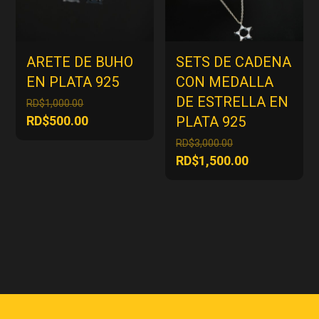
ARETE DE BUHO
SETS DE CADENA
EN PLATA 925
CON MEDALLA
DE ESTRELLA EN
El
RD$
1,000.00
precio
El
RD$
500.00
PLATA 925
original
precio
El
RD$
3,000.00
era:
actual
precio
El
RD$
1,500.00
RD$1,000.00.
es:
original
precio
RD$500.00.
era:
actual
RD$3,000.00.
es:
RD$1,500.00