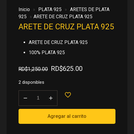
Inicio
»
PLATA 925
»
ARETES DE PLATA
925
»
ARETE DE CRUZ PLATA 925
ARETE DE CRUZ PLATA 925
ARETE DE CRUZ PLATA 925
100% PLATA 925
El
El
RD$
625.00
RD$
1,250.00
precio
precio
original
actual
2 disponibles
era:
es:
ARETE
RD$1,250.00.
RD$625.00.
DE
CRUZ
PLATA
Agregar al carrito
925
cantidad