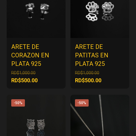
ARETE DE
ARETE DE
CORAZON EN
PATITAS EN
PLATA 925
PLATA 925
El
El
RD$
1,000.00
RD$
1,000.00
precio
precio
El
El
RD$
500.00
RD$
500.00
original
original
precio
precio
era:
era:
actual
actual
RD$1,000.00.
RD$1,000.00.
es:
es:
-50%
-50%
RD$500.00.
RD$500.00.