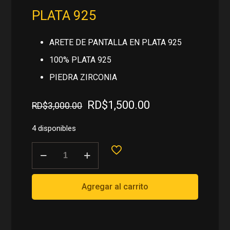
PLATA 925
ARETE DE PANTALLA EN PLATA 925
100% PLATA 925
PIEDRA ZIRCONIA
El
El
RD$
1,500.00
RD$
3,000.00
precio
precio
original
actual
4 disponibles
era:
es:
ARETE
RD$3,000.00.
RD$1,500.00.
DE
PANTALLA
EN
Agregar al carrito
PLATA
925
cantidad