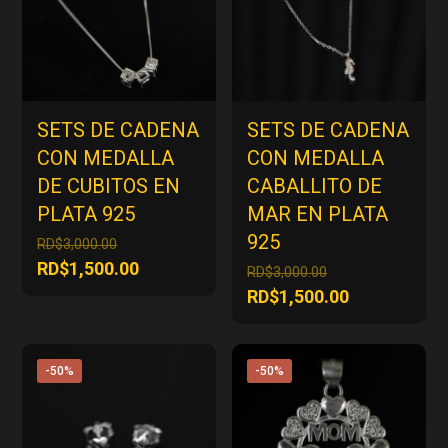
SETS DE CADENA
SETS DE CADENA
CON MEDALLA
CON MEDALLA
DE CUBITOS EN
CABALLITO DE
PLATA 925
MAR EN PLATA
925
El
RD$
3,000.00
precio
El
RD$
1,500.00
El
RD$
3,000.00
original
precio
precio
El
RD$
1,500.00
era:
actual
original
precio
RD$3,000.00.
es:
era:
actual
RD$1,500.00.
RD$3,000.00.
es:
-50%
-50%
RD$1,500.00