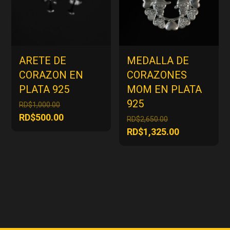
ARETE DE
MEDALLA DE
CORAZON EN
CORAZONES
PLATA 925
MOM EN PLATA
925
El
RD$
1,000.00
precio
El
RD$
500.00
El
RD$
2,650.00
original
precio
precio
El
RD$
1,325.00
era:
actual
original
precio
RD$1,000.00.
es:
era:
actual
RD$500.00.
RD$2,650.00.
es:
RD$1,325.00