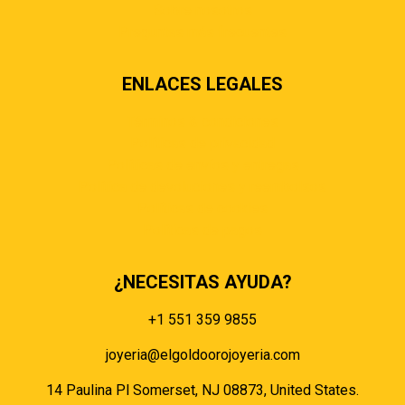
Sobre nosotros
Preguntas más frecuentes
ENLACES LEGALES
Términos & condiciones
Políticas de privacidad
Políticas de envíos y entregas
Política de devoluciones y reembolsos
Políticas de cookies
Políticas de pagos
¿NECESITAS AYUDA?
+1 551 359 9855
joyeria@elgoldoorojoyeria.com
14 Paulina Pl Somerset, NJ 08873, United States.