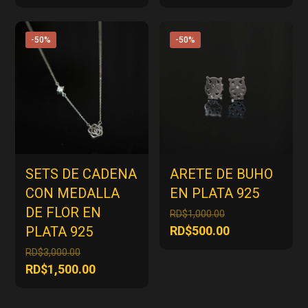
original
original
precio
precio
era:
era:
actual
actual
RD$3,000.00.
RD$3,000.00.
es:
es:
-50%
-50%
RD$1,500.00.
RD$1,500.00
SETS DE CADENA
ARETE DE BUHO
CON MEDALLA
EN PLATA 925
DE FLOR EN
El
RD$
1,000.00
precio
El
PLATA 925
RD$
500.00
original
precio
El
RD$
3,000.00
era:
actual
precio
El
RD$
1,500.00
RD$1,000.00.
es:
original
precio
RD$500.00.
era:
actual