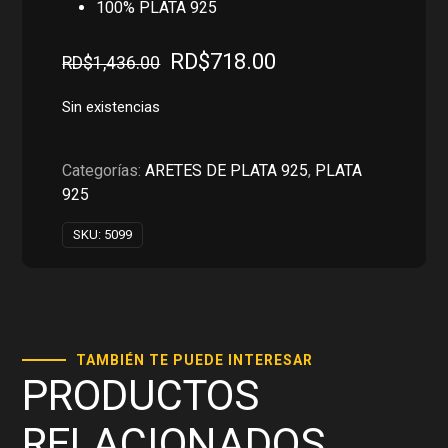
100% PLATA 925
El
El
RD$
718.00
RD$
1,436.00
precio
precio
original
actual
Sin existencias
era:
es:
RD$1,436.00.
RD$718.00.
Categorías:
ARETES DE PLATA 925
,
PLATA
925
SKU:
5099
TAMBIÉN TE PUEDE INTERESAR
PRODUCTOS
RELACIONADOS