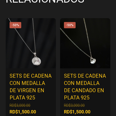
-50%
-50%
SETS DE CADENA
SETS DE CADENA
CON MEDALLA
CON MEDALLA
DE VIRGEN EN
DE CANDADO EN
PLATA 925
PLATA 925
El
El
RD$
3,000.00
RD$
3,000.00
precio
precio
El
El
RD$
1,500.00
RD$
1,500.00