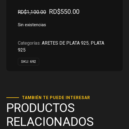
El
El
RD$
550.00
RD$
1,100.00
precio
precio
original
actual
Sin existencias
era:
es:
RD$1,100.00.
RD$550.00.
Categorías:
ARETES DE PLATA 925
,
PLATA
925
SKU:
692
TAMBIÉN TE PUEDE INTERESAR
PRODUCTOS
RELACIONADOS