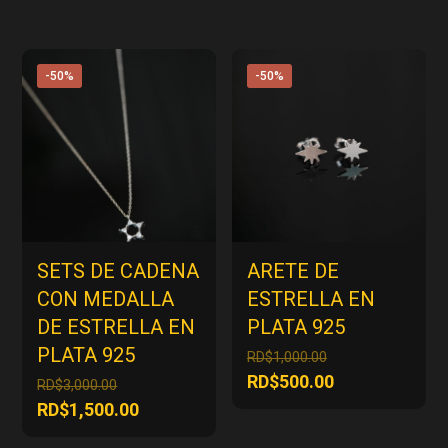
-50%
-50%
SETS DE CADENA
ARETE DE
CON MEDALLA
ESTRELLA EN
DE ESTRELLA EN
PLATA 925
PLATA 925
El
RD$
1,000.00
precio
El
RD$
500.00
El
RD$
3,000.00
original
precio
precio
El
RD$
1,500.00
era:
actual
original
precio