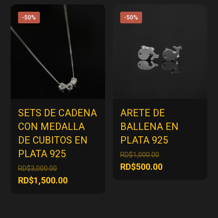
RD$1,000.00.
es:
era:
actual
RD$500.00.
RD$3,000.00.
es:
-50%
-50%
RD$1,500.00.
SETS DE CADENA
ARETE DE
CON MEDALLA
BALLENA EN
DE CUBITOS EN
PLATA 925
PLATA 925
El
RD$
1,000.00
precio
El
RD$
500.00
El
RD$
3,000.00
original
precio
precio
El
RD$
1,500.00
era:
actual
original
precio
RD$1,000.00.
es:
era:
actual
RD$500.00.
RD$3,000.00.
es: