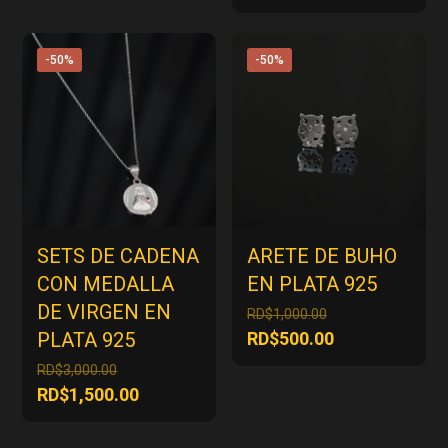
era:
actual
original
precio
RD$2,250.00.
es:
era:
actual
RD$1,125.00.
RD$3,000.00.
es:
-50%
-50%
RD$1,500.00
SETS DE CADENA
ARETE DE BUHO
CON MEDALLA
EN PLATA 925
DE VIRGEN EN
El
RD$
1,000.00
precio
El
PLATA 925
RD$
500.00
original
precio
El
RD$
3,000.00
era:
actual
precio
El
RD$
1,500.00
RD$1,000.00.
es:
original
precio
RD$500.00.
era:
actual