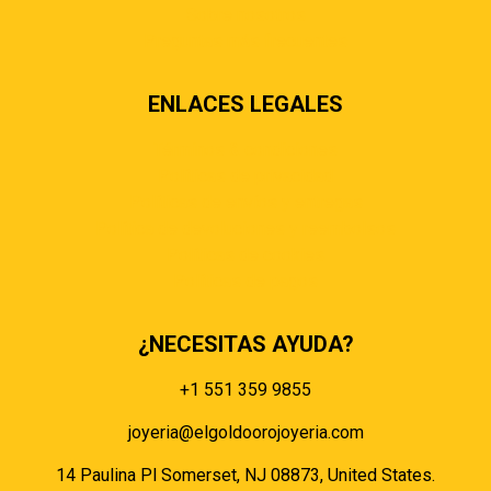
Sobre nosotros
Preguntas más frecuentes
ENLACES LEGALES
Términos & condiciones
Políticas de privacidad
Políticas de envíos y entregas
Política de devoluciones y reembolsos
Políticas de cookies
Políticas de pagos
¿NECESITAS AYUDA?
+1 551 359 9855
joyeria@elgoldoorojoyeria.com
14 Paulina Pl Somerset, NJ 08873, United States.