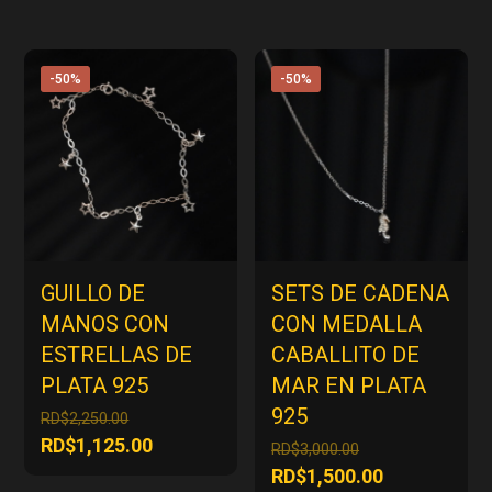
-50%
-50%
GUILLO DE
SETS DE CADENA
MANOS CON
CON MEDALLA
ESTRELLAS DE
CABALLITO DE
PLATA 925
MAR EN PLATA
925
El
RD$
2,250.00
precio
El
RD$
1,125.00
El
RD$
3,000.00
original
precio
precio
El
RD$
1,500.00