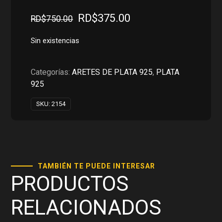
El
El
RD$
375.00
RD$
750.00
precio
precio
original
actual
Sin existencias
era:
es:
RD$750.00.
RD$375.00.
Categorías:
ARETES DE PLATA 925
,
PLATA
925
SKU:
2154
TAMBIÉN TE PUEDE INTERESAR
PRODUCTOS
RELACIONADOS