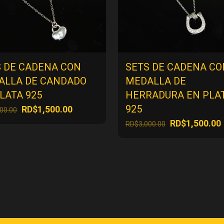
S DE CADENA CON
SETS DE CADENA CO
ALLA DE CANDADO
MEDALLA DE
LATA 925
HERRADURA EN PLA
925
El
El
RD$
1,500.00
000.00
precio
precio
El
E
RD$
1,500.00
RD$
3,000.00
original
actual
precio
era:
es:
original
RD$3,000.00.
RD$1,500.00.
era:
RD$3,000.00.