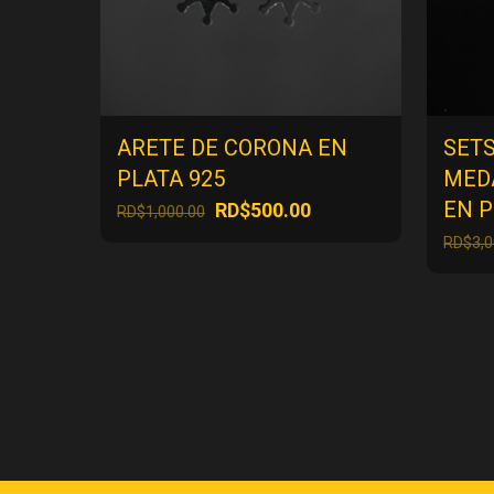
ARETE DE CORONA EN
SET
PLATA 925
MED
EN P
El
El
RD$
500.00
RD$
1,000.00
precio
precio
RD$
3,
original
actual
era:
es:
RD$1,000.00.
RD$500.00.