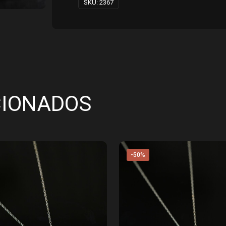
SKU:
2367
CIONADOS
-50%