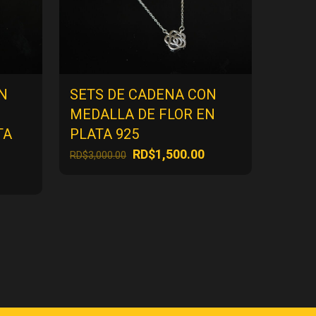
N
SETS DE CADENA CON
MEDALLA DE FLOR EN
TA
PLATA 925
El
El
RD$
1,500.00
RD$
3,000.00
precio
precio
l
original
actual
precio
era:
es:
actual
RD$3,000.00.
RD$1,500.00.
es:
RD$1,500.00.