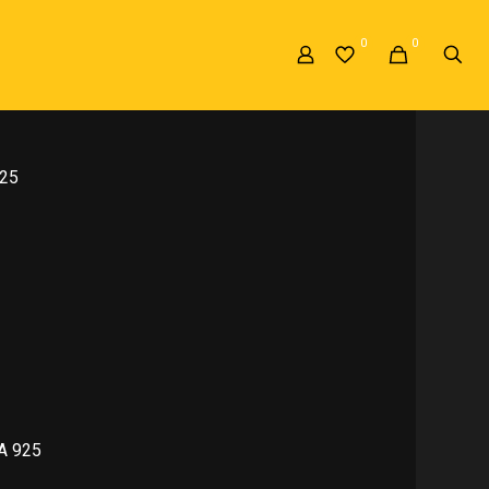
A 925
»
ARETES DE CUADRADO EN PLATA
0
0
N PLATA 925
25
A 925