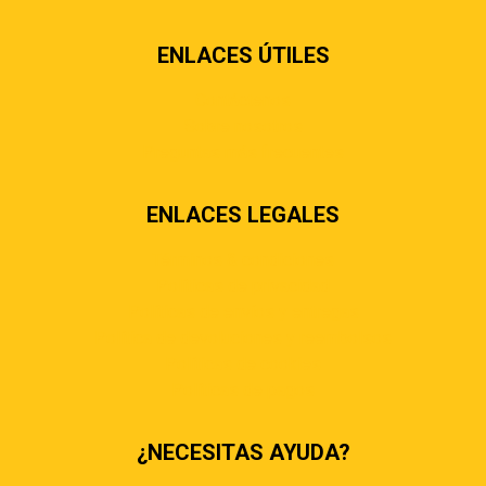
ENLACES ÚTILES
Contáctenos
Sobre nosotros
Preguntas más frecuentes
ENLACES LEGALES
Términos & condiciones
Políticas de privacidad
Políticas de envíos y entregas
Política de devoluciones y reembolsos
Políticas de cookies
Políticas de pagos
¿NECESITAS AYUDA?