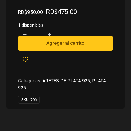
El
El
RD$
475.00
RD$
950.00
precio
precio
original
actual
1 disponibles
era:
es:
ARETES
RD$950.00.
RD$475.00.
DE
Agregar al carrito
MANO
DE
FATIMA
EN
PLATA
Categorías:
ARETES DE PLATA 925
,
PLATA
925
925
cantidad
SKU:
706