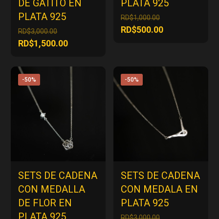
DE GATITO EN
PLATA 925
PLATA 925
El
RD$
1,000.00
precio
El
RD$
500.00
El
RD$
3,000.00
original
precio
precio
El
RD$
1,500.00
era:
actual
original
precio
RD$1,000.00.
es:
era:
actual
RD$500.00.
RD$3,000.00.
es:
-50%
-50%
RD$1,500.00.
SETS DE CADENA
SETS DE CADENA
CON MEDALLA
CON MEDALA EN
DE FLOR EN
PLATA 925
PLATA 925
El
RD$
3,000.00