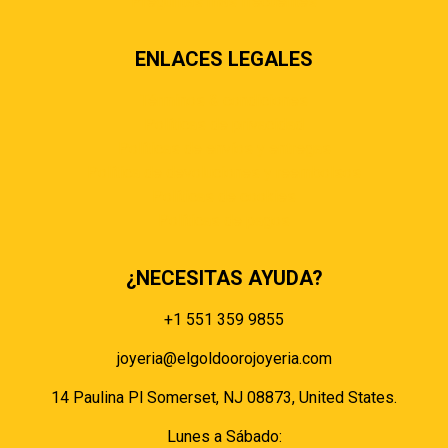
Preguntas más frecuentes
ENLACES LEGALES
Términos & condiciones
Políticas de privacidad
Políticas de envíos y entregas
Política de devoluciones y reembolsos
Políticas de cookies
Políticas de pagos
¿NECESITAS AYUDA?
+1 551 359 9855
joyeria@elgoldoorojoyeria.com
14 Paulina Pl Somerset, NJ 08873, United States.
Lunes a Sábado: