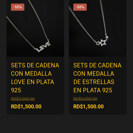
RD$3,000.00.
RD$3,000.00.
es:
es:
-50%
-50%
RD$1,500.00.
RD$1,500.00
SETS DE CADENA
SETS DE CADENA
CON MEDALLA
CON MEDALLA
LOVE EN PLATA
DE ESTRELLAS
925
EN PLATA 925
El
El
RD$
3,000.00
RD$
3,000.00
precio
precio
El
El
RD$
1,500.00
RD$
1,500.00
original
original
precio
precio
era:
era:
actual
actual
RD$3,000.00.
RD$3,000.00.
es:
es: