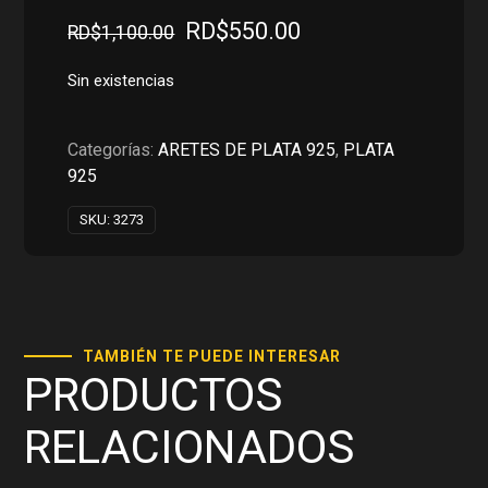
El
El
RD$
550.00
RD$
1,100.00
precio
precio
original
actual
Sin existencias
era:
es:
RD$1,100.00.
RD$550.00.
Categorías:
ARETES DE PLATA 925
,
PLATA
925
SKU:
3273
TAMBIÉN TE PUEDE INTERESAR
PRODUCTOS
RELACIONADOS