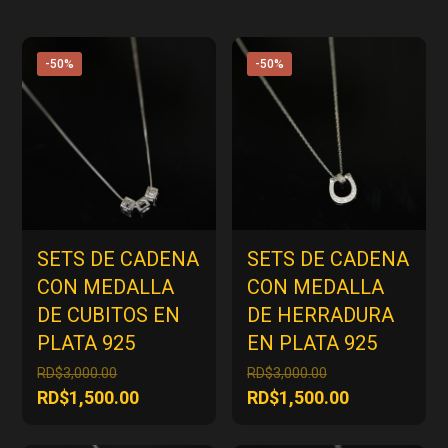
-50%
-50%
SETS DE CADENA
SETS DE CADENA
CON MEDALLA
CON MEDALLA
DE CUBITOS EN
DE HERRADURA
PLATA 925
EN PLATA 925
El
El
RD$
3,000.00
RD$
3,000.00
precio
precio
El
El
RD$
1,500.00
RD$
1,500.00
original
original
precio
precio
era:
era:
actual
actual