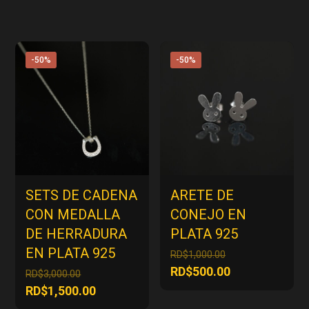
-50%
-50%
SETS DE CADENA
ARETE DE
CON MEDALLA
CONEJO EN
DE HERRADURA
PLATA 925
EN PLATA 925
El
RD$
1,000.00
precio
El
RD$
500.00
El
RD$
3,000.00
original
precio
precio
El
RD$
1,500.00
era:
actual
original
precio