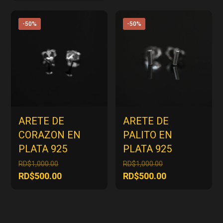
RD$1,000.00.
es:
era:
actual
RD$500.00.
RD$3,000.00.
es:
-50%
-50%
RD$1,500.00.
ARETE DE
ARETE DE
CORAZON EN
PALITO EN
PLATA 925
PLATA 925
El
El
RD$
1,000.00
RD$
1,000.00
precio
precio
El
El
RD$
500.00
RD$
500.00
original
original
precio
precio
era:
era:
actual
actual
RD$1,000.00.
RD$1,000.00.
es:
es: