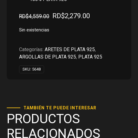
El
El
RD$
2,279.00
RD$
4,559.00
precio
precio
original
actual
Sin existencias
era:
es:
RD$4,559.00.
RD$2,279.00.
Categorías:
ARETES DE PLATA 925
,
ARGOLLAS DE PLATA 925
,
PLATA 925
SKU:
5648
TAMBIÉN TE PUEDE INTERESAR
PRODUCTOS
RELACIONADOS