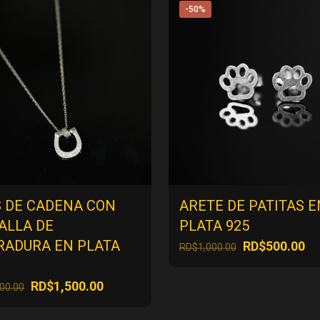
-50%
S DE CADENA CON
ARETE DE PATITAS E
ALLA DE
PLATA 925
RADURA EN PLATA
El
El
RD$
500.00
RD$
1,000.00
precio
pr
original
ac
El
El
RD$
1,500.00
000.00
era:
es
precio
precio
RD$1,000.00.
RD
original
actual