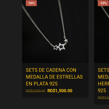
-50%
-50%
SETS DE CADENA CON
SET
MEDALLA DE ESTRELLAS
MED
EN PLATA 925
HER
925
El
El
RD$
1,500.00
RD$
3,000.00
precio
precio
RD$
3,
original
actual
era:
es: