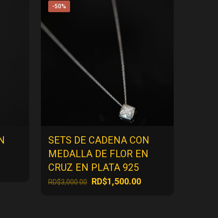
-50%
N
SETS DE CADENA CON
MEDALLA DE FLOR EN
CRUZ EN PLATA 925
ecio
El
El
RD$
1,500.00
RD$
3,000.00
tual
precio
precio
:
original
actual
$500.00.
era:
es: