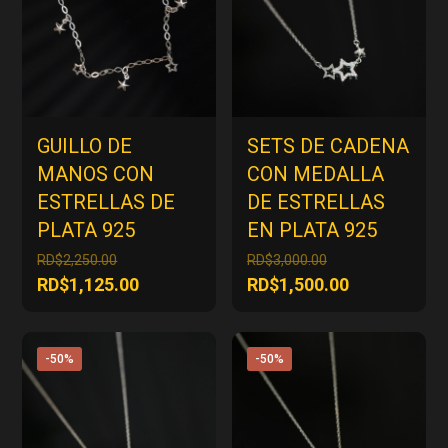
GUILLO DE
SETS DE CADENA
MANOS CON
CON MEDALLA
ESTRELLAS DE
DE ESTRELLAS
PLATA 925
EN PLATA 925
El
El
RD$
2,250.00
RD$
3,000.00
precio
precio
El
El
RD$
1,125.00
RD$
1,500.00
original
original
precio
precio
era:
era:
actual
actual
RD$2,250.00.
RD$3,000.00.
es:
es:
-50%
-50%
RD$1,125.00.
RD$1,500.00