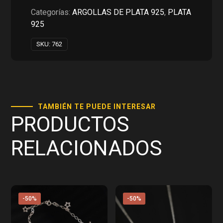
RD$1,750.00.
RD$875.00.
Categorías:
ARGOLLAS DE PLATA 925
,
PLATA
925
SKU:
762
TAMBIÉN TE PUEDE INTERESAR
PRODUCTOS
RELACIONADOS
-50%
-50%