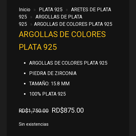
Inicio
»
PLATA 925
»
ARETES DE PLATA
925
»
ARGOLLAS DE PLATA
925
»
ARGOLLAS DE COLORES PLATA 925
ARGOLLAS DE COLORES
PLATA 925
ARGOLLAS DE COLORES PLATA 925
PIEDRA DE ZIRCONIA
TAMAÑO: 15.8 MM
100% PLATA 925
El
El
RD$
875.00
RD$
1,750.00
precio
precio
original
actual
Sin existencias
era:
es: