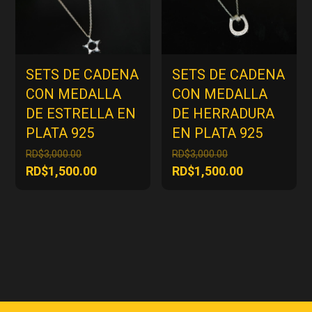
SETS DE CADENA
SETS DE CADENA
CON MEDALLA
CON MEDALLA
DE ESTRELLA EN
DE HERRADURA
PLATA 925
EN PLATA 925
El
El
RD$
3,000.00
RD$
3,000.00
precio
precio
El
El
RD$
1,500.00
RD$
1,500.00
original
original
precio
precio
era:
era:
actual
actual
RD$3,000.00.
RD$3,000.00.
es:
es:
RD$1,500.00.
RD$1,500.00