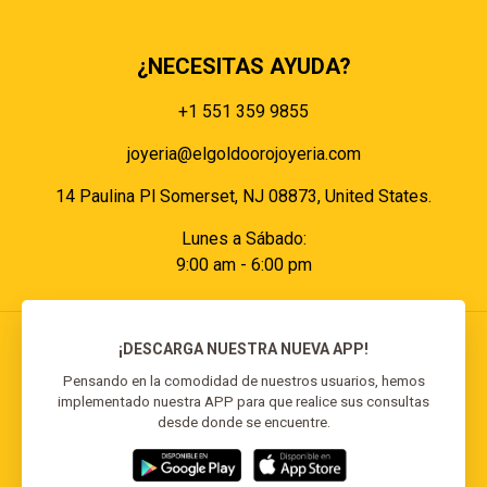
Políticas de pagos
¿NECESITAS AYUDA?
+1 551 359 9855
joyeria@elgoldoorojoyeria.com
14 Paulina Pl Somerset, NJ 08873, United States.
Lunes a Sábado:
9:00 am - 6:00 pm
¡DESCARGA NUESTRA NUEVA APP!
Pensando en la comodidad de nuestros usuarios, hemos
implementado nuestra APP para que realice sus consultas
© 2026 El Goldo Oro | Todos los derechos
desde donde se encuentre.
reservados | Desarrollado por
Reisp Solutions SRL