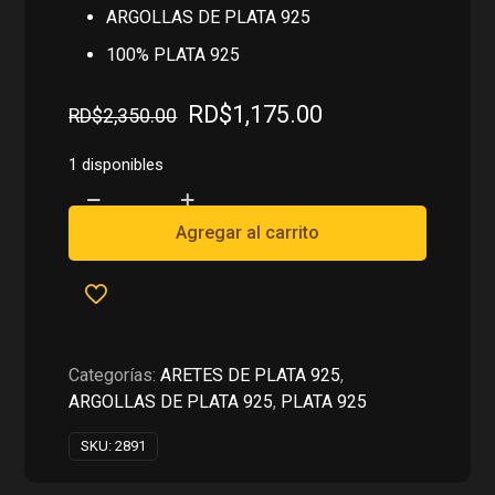
ARGOLLAS DE PLATA 925
100% PLATA 925
El
El
RD$
1,175.00
RD$
2,350.00
precio
precio
original
actual
1 disponibles
era:
es:
ARGOLLAS
RD$2,350.00.
RD$1,175.00.
DE
Agregar al carrito
PLATA
925
cantidad
Categorías:
ARETES DE PLATA 925
,
ARGOLLAS DE PLATA 925
,
PLATA 925
SKU:
2891