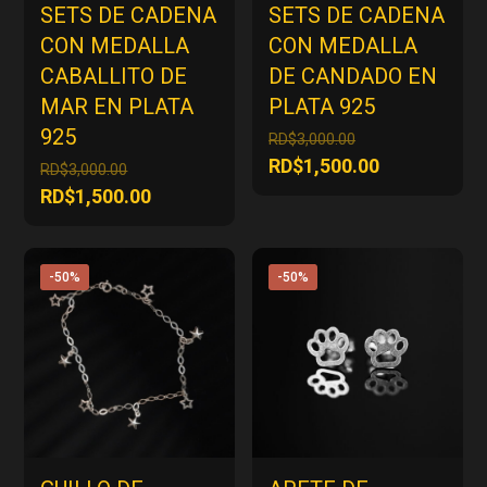
SETS DE CADENA
SETS DE CADENA
CON MEDALLA
CON MEDALLA
CABALLITO DE
DE CANDADO EN
MAR EN PLATA
PLATA 925
925
El
RD$
3,000.00
precio
El
RD$
1,500.00
El
RD$
3,000.00
original
precio
precio
El
RD$
1,500.00
era:
actual
original
precio
RD$3,000.00.
es:
era:
actual
RD$1,500.00
RD$3,000.00.
es:
-50%
-50%
RD$1,500.00.