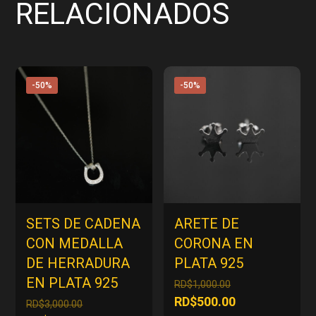
RELACIONADOS
-50%
-50%
SETS DE CADENA
ARETE DE
CON MEDALLA
CORONA EN
DE HERRADURA
PLATA 925
EN PLATA 925
El
RD$
1,000.00
precio
El
RD$
500.00
El
RD$
3,000.00