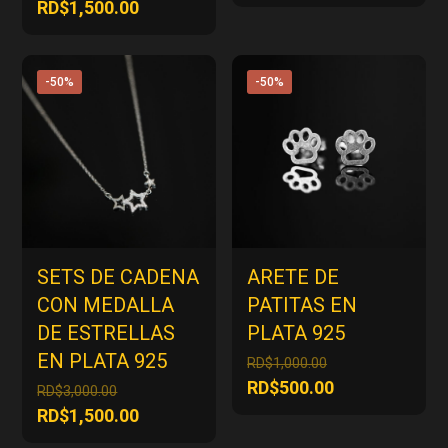
original
precio
precio
El
RD$
1,500.00
era:
actual
original
precio
RD$1,000.00.
es:
era:
actual
RD$500.00.
RD$3,000.00.
es:
-50%
-50%
RD$1,500.00.
SETS DE CADENA
ARETE DE
CON MEDALLA
PATITAS EN
DE ESTRELLAS
PLATA 925
EN PLATA 925
El
RD$
1,000.00
precio
El
RD$
500.00
El
RD$
3,000.00
original
precio
precio
El
RD$
1,500.00
era:
actual
original
precio