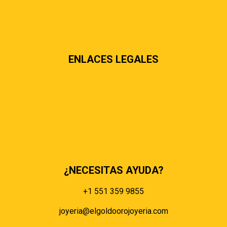
Contáctenos
Sobre nosotros
Preguntas más frecuentes
ENLACES LEGALES
Términos & condiciones
Políticas de privacidad
Políticas de envíos y entregas
Política de devoluciones y reembolsos
Políticas de cookies
Políticas de pagos
¿NECESITAS AYUDA?
+1 551 359 9855
joyeria@elgoldoorojoyeria.com