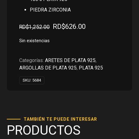
PIEDRA ZIRCONIA
El
El
RD$
626.00
RD$
1,252.00
precio
precio
original
actual
Sin existencias
era:
es:
RD$1,252.00.
RD$626.00.
Categorías:
ARETES DE PLATA 925
,
ARGOLLAS DE PLATA 925
,
PLATA 925
SKU:
5684
TAMBIÉN TE PUEDE INTERESAR
PRODUCTOS