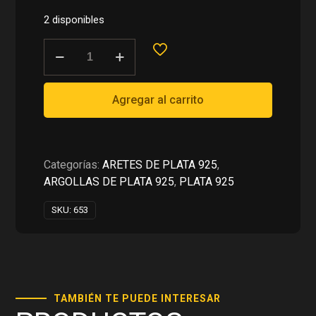
precio
precio
original
actual
2 disponibles
era:
es:
ARGOLLAS
RD$3,750.00.
RD$1,875.00.
REDONDAS
PLATA
925
Agregar al carrito
cantidad
Categorías:
ARETES DE PLATA 925
,
ARGOLLAS DE PLATA 925
,
PLATA 925
SKU:
653
TAMBIÉN TE PUEDE INTERESAR