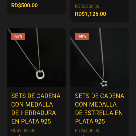
precio
El
RD$
500.00
El
RD$
2,250.00
original
precio
precio
El
RD$
1,125.00
era:
actual
original
precio
RD$1,000.00.
es:
era:
actual
RD$500.00.
RD$2,250.00.
es:
-50%
-50%
RD$1,125.00
SETS DE CADENA
SETS DE CADENA
CON MEDALLA
CON MEDALLA
DE HERRADURA
DE ESTRELLA EN
EN PLATA 925
PLATA 925
El
El
RD$
3,000.00
RD$
3,000.00