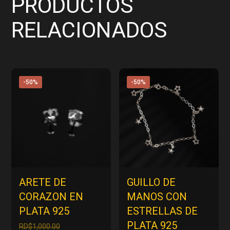
PRODUCTOS
RELACIONADOS
-50%
-50%
ARETE DE
GUILLO DE
CORAZON EN
MANOS CON
PLATA 925
ESTRELLAS DE
PLATA 925
El
RD$
1,000.00