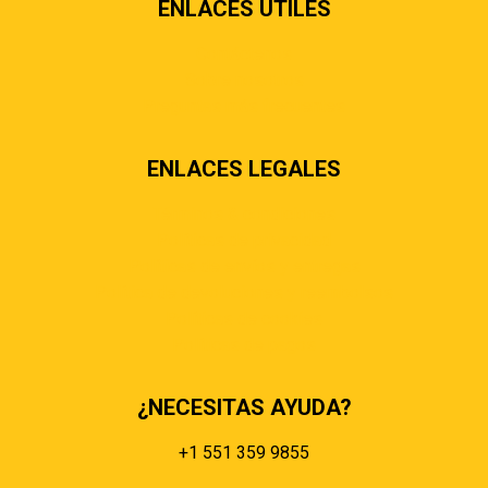
ENLACES ÚTILES
Contáctenos
Sobre nosotros
Preguntas más frecuentes
ENLACES LEGALES
Términos & condiciones
Políticas de privacidad
Políticas de envíos y entregas
Política de devoluciones y reembolsos
Políticas de cookies
Políticas de pagos
¿NECESITAS AYUDA?
+1 551 359 9855