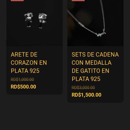
RD$1,500.00
ARETE DE
SETS DE CADENA
CORAZON EN
CON MEDALLA
PLATA 925
DE GATITO EN
PLATA 925
El
RD$
1,000.00
precio
El
RD$
500.00
El
RD$
3,000.00
original
precio
precio
El
RD$
1,500.00
era:
actual
original
precio
RD$1,000.00.
es:
era:
actual
RD$500.00.
RD$3,000.00.
es:
RD$1,500.00