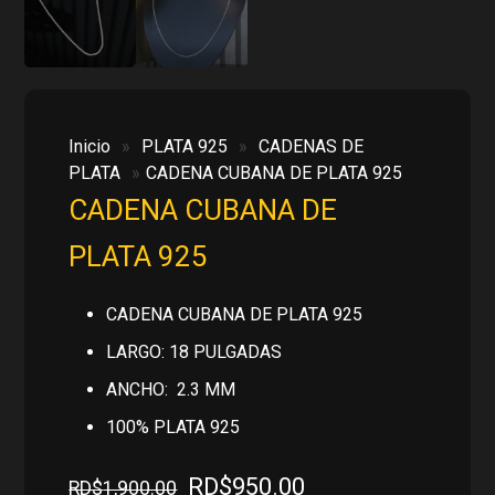
Inicio
»
PLATA 925
»
CADENAS DE
PLATA
»
CADENA CUBANA DE PLATA 925
CADENA CUBANA DE
PLATA 925
CADENA CUBANA DE PLATA 925
LARGO: 18 PULGADAS
ANCHO: 2.3 MM
100% PLATA 925
El
El
RD$
950.00
RD$
1,900.00