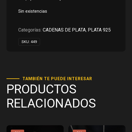
precio
precio
original
actual
Sin existencias
era:
es:
RD$1,900.00.
RD$950.00.
Categorías:
CADENAS DE PLATA
,
PLATA 925
SKU:
449
TAMBIÉN TE PUEDE INTERESAR
PRODUCTOS
RELACIONADOS