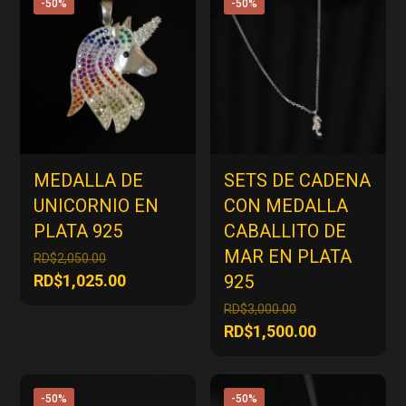
-50%
-50%
MEDALLA DE
SETS DE CADENA
UNICORNIO EN
CON MEDALLA
PLATA 925
CABALLITO DE
MAR EN PLATA
El
RD$
2,050.00
precio
El
RD$
1,025.00
925
original
precio
El
RD$
3,000.00
era:
actual
precio
El
RD$
1,500.00
RD$2,050.00.
es:
original
precio
RD$1,025.00.
era:
actual
RD$3,000.00.
es:
-50%
-50%