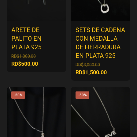
ARETE DE
SETS DE CADENA
PALITO EN
CON MEDALLA
PLATA 925
DE HERRADURA
EN PLATA 925
El
RD$
1,000.00
precio
El
RD$
500.00
El
RD$
3,000.00
original
precio
precio
El
RD$
1,500.00
era:
actual
original
precio
RD$1,000.00.
es:
era:
actual
RD$500.00.
RD$3,000.00.
es:
-50%
-50%
RD$1,500.00