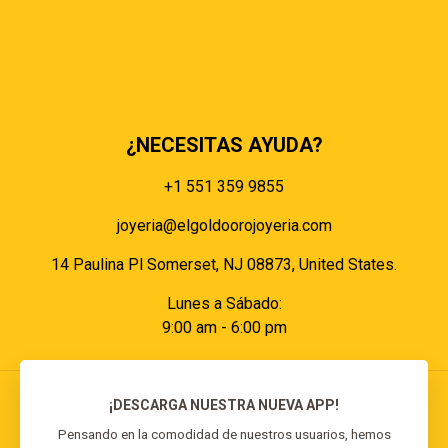
Políticas de envíos y entregas
Política de devoluciones y reembolsos
Políticas de cookies
Políticas de pagos
¿NECESITAS AYUDA?
+1 551 359 9855
joyeria@elgoldoorojoyeria.com
14 Paulina Pl Somerset, NJ 08873, United States.
Lunes a Sábado:
9:00 am - 6:00 pm
¡DESCARGA NUESTRA NUEVA APP!
Pensando en la comodidad de nuestros usuarios, hemos