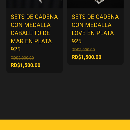
SETS DE CADENA
SETS DE CADENA
CON MEDALLA
CON MEDALLA
CABALLITO DE
LOVE EN PLATA
MAR EN PLATA
925
925
El
RD$
3,000.00
precio
El
RD$
1,500.00
El
RD$
3,000.00
original
precio
precio
El
RD$
1,500.00
era:
actual
original
precio
RD$3,000.00.
es:
era:
actual
RD$1,500.00
RD$3,000.00.
es:
RD$1,500.00.