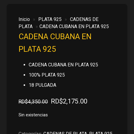
Inicio
»
PLATA 925
»
CADENAS DE
PLATA
»
CADENA CUBANA EN PLATA 925
CADENA CUBANA EN
PLATA 925
CADENA CUBANA EN PLATA 925
100% PLATA 925
18 PULGADA
El
El
RD$
2,175.00
RD$
4,350.00
precio
precio
original
actual
Sin existencias
era:
es:
RD$4,350.00.
RD$2,175.00.
Categorías:
CADENAS DE PLATA
,
PLATA 925