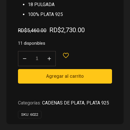
18 PULGADA
100% PLATA 925
El
El
RD$
2,730.00
RD$
5,460.00
precio
precio
original
actual
11 disponibles
era:
es:
CADENA
RD$5,460.00.
RD$2,730.00.
CUBANA
EN
PLATA
Agregar al carrito
925
cantidad
Categorías:
CADENAS DE PLATA
,
PLATA 925
SKU:
6022