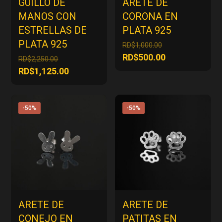
GUILLO DE
ARETE DE
MANOS CON
CORONA EN
ESTRELLAS DE
PLATA 925
PLATA 925
El
RD$
1,000.00
precio
El
RD$
500.00
El
RD$
2,250.00
original
precio
precio
El
RD$
1,125.00
era:
actual
original
precio
RD$1,000.00.
es:
era:
actual
RD$500.00.
RD$2,250.00.
es:
-50%
-50%
RD$1,125.00.
ARETE DE
ARETE DE
CONEJO EN
PATITAS EN