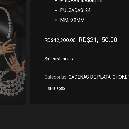
PIEDRAS BAGUETTE
PULGADAS: 24
MM: 9.0MM
El
El
RD$
21,150.00
RD$
42,300.00
precio
pre
original
actu
Sin existencias
era:
es:
RD$42,300.00.
RD$
Categorías:
CADENAS DE PLATA
,
CHOKER
SKU:
3050