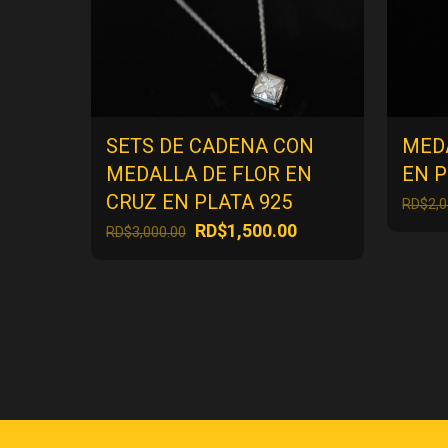
SETS DE CADENA CON
MED
MEDALLA DE FLOR EN
EN P
CRUZ EN PLATA 925
RD$
2,
El
El
RD$
1,500.00
RD$
3,000.00
precio
precio
original
actual
era:
es:
RD$3,000.00.
RD$1,500.00.