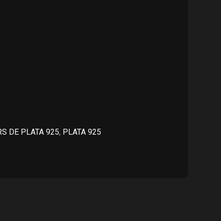
cio
al
21,150.00.
S DE PLATA 925
,
PLATA 925