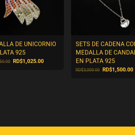
ALLA DE UNICORNIO
SETS DE CADENA CO
LATA 925
MEDALLA DE CANDA
EN PLATA 925
El
El
RD$
1,025.00
050.00
precio
precio
El
E
RD$
1,500.00
RD$
3,000.00
original
actual
precio
era:
es:
original
RD$2,050.00.
RD$1,025.00.
era:
RD$3,000.00.