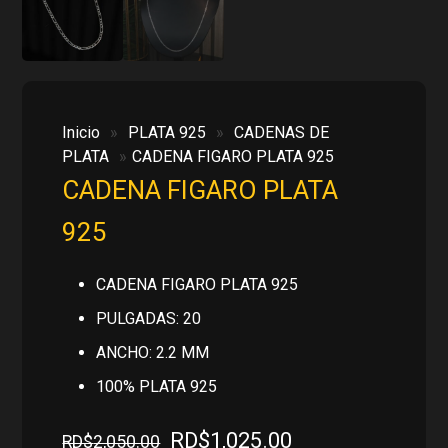
Inicio
»
PLATA 925
»
CADENAS DE
PLATA
»
CADENA FIGARO PLATA 925
CADENA FIGARO PLATA
925
CADENA FIGARO PLATA 925
PULGADAS: 20
ANCHO: 2.2 MM
100% PLATA 925
El
El
RD$
1,025.00
RD$
2,050.00