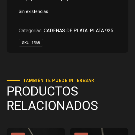
precio
precio
original
actual
Sin existencias
era:
es:
RD$2,050.00.
RD$1,025.00.
Categorías:
CADENAS DE PLATA
,
PLATA 925
SKU:
1568
TAMBIÉN TE PUEDE INTERESAR
PRODUCTOS
RELACIONADOS