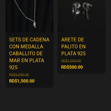
SETS DE CADENA
ARETE DE
CON MEDALLA
PALITO EN
CABALLITO DE
PLATA 925
MAR EN PLATA
El
RD$
1,000.00
precio
El
925
RD$
500.00
original
precio
El
RD$
3,000.00
era:
actual
precio
El
RD$
1,500.00
RD$1,000.00.
es:
original
precio
RD$500.00.
era:
actual
RD$3,000.00.
es:
RD$1,500.00.