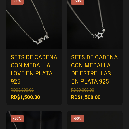
-50%
-50%
SETS DE CADENA
SETS DE CADENA
CON MEDALLA
CON MEDALLA
LOVE EN PLATA
DE ESTRELLAS
925
EN PLATA 925
El
El
RD$
3,000.00
RD$
3,000.00
precio
precio
El
El
RD$
1,500.00
RD$
1,500.00
original
original
precio
precio
era:
era:
actual
actual
RD$3,000.00.
RD$3,000.00.
es:
es:
-50%
-50%
RD$1,500.00.
RD$1,500.00