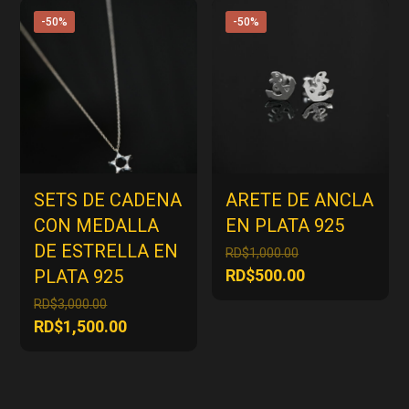
RD$500.00.
RD$2,650.00.
es:
-50%
-50%
RD$1,325.00.
SETS DE CADENA
ARETE DE ANCLA
CON MEDALLA
EN PLATA 925
DE ESTRELLA EN
El
RD$
1,000.00
precio
El
PLATA 925
RD$
500.00
original
precio
El
RD$
3,000.00
era:
actual
precio
El
RD$
1,500.00
RD$1,000.00.
es:
original
precio
RD$500.00.
era:
actual
RD$3,000.00.
es: