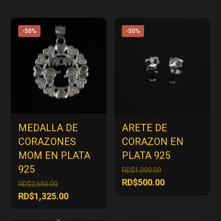
-50%
-50%
MEDALLA DE
ARETE DE
CORAZONES
CORAZON EN
MOM EN PLATA
PLATA 925
925
El
RD$
1,000.00
precio
El
RD$
500.00
El
RD$
2,650.00
original
precio
precio
El
RD$
1,325.00
era:
actual
original
precio
RD$1,000.00.
es:
era:
actual