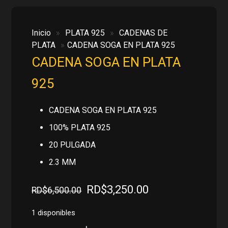
Inicio
»
PLATA 925
»
CADENAS DE
PLATA
»
CADENA SOGA EN PLATA 925
CADENA SOGA EN PLATA
925
CADENA SOGA EN PLATA 925
100% PLATA 925
20 PULGADA
2.3 MM
El
El
RD$
3,250.00
RD$
6,500.00
precio
precio
original
actual
1 disponibles
era:
es: