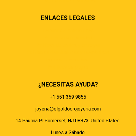
Preguntas más frecuentes
ENLACES LEGALES
Términos & condiciones
Políticas de privacidad
Políticas de envíos y entregas
Política de devoluciones y reembolsos
Políticas de cookies
Políticas de pagos
¿NECESITAS AYUDA?
+1 551 359 9855
joyeria@elgoldoorojoyeria.com
14 Paulina Pl Somerset, NJ 08873, United States.
Lunes a Sábado: