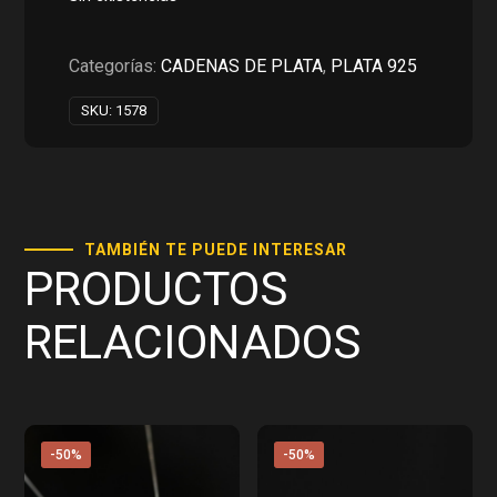
era:
es:
RD$1,350.00.
RD$675.00.
Categorías:
CADENAS DE PLATA
,
PLATA 925
SKU:
1578
TAMBIÉN TE PUEDE INTERESAR
PRODUCTOS
RELACIONADOS
-50%
-50%