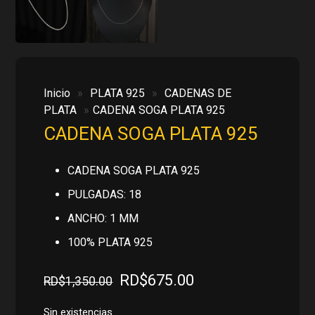
Inicio
»
PLATA 925
»
CADENAS DE
PLATA
»
CADENA SOGA PLATA 925
CADENA SOGA PLATA 925
CADENA SOGA PLATA 925
PULGADAS: 18
ANCHO: 1 MM
100% PLATA 925
El
El
RD$
675.00
RD$
1,350.00
precio
precio
original
actual
Sin existencias