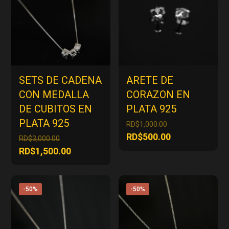
SETS DE CADENA
ARETE DE
CON MEDALLA
CORAZON EN
DE CUBITOS EN
PLATA 925
PLATA 925
El
RD$
1,000.00
precio
El
RD$
500.00
El
RD$
3,000.00
original
precio
precio
El
RD$
1,500.00
era:
actual
original
precio
RD$1,000.00.
es:
era:
actual
RD$500.00.
RD$3,000.00.
es:
-50%
-50%
RD$1,500.00.