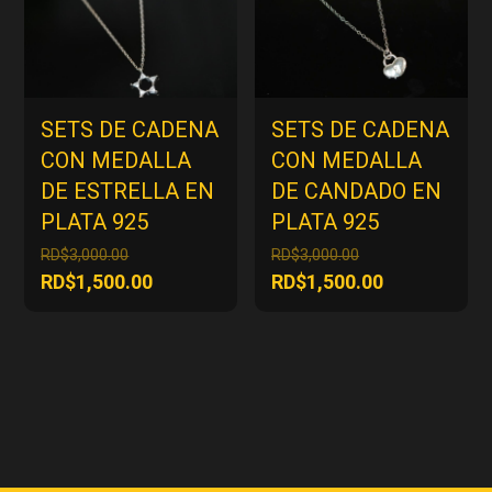
SETS DE CADENA
SETS DE CADENA
CON MEDALLA
CON MEDALLA
DE ESTRELLA EN
DE CANDADO EN
PLATA 925
PLATA 925
El
El
RD$
3,000.00
RD$
3,000.00
precio
precio
El
El
RD$
1,500.00
RD$
1,500.00
original
original
precio
precio
era:
era:
actual
actual
RD$3,000.00.
RD$3,000.00.
es:
es:
RD$1,500.00.
RD$1,500.00