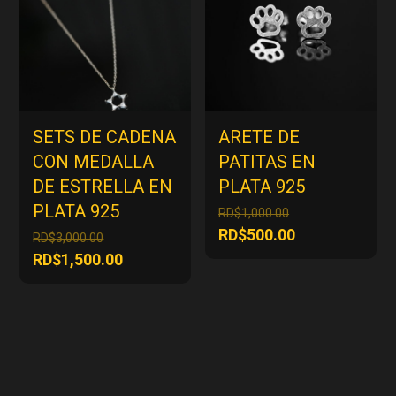
SETS DE CADENA
ARETE DE
CON MEDALLA
PATITAS EN
DE ESTRELLA EN
PLATA 925
PLATA 925
El
RD$
1,000.00
precio
El
RD$
500.00
El
RD$
3,000.00
original
precio
precio
El
RD$
1,500.00
era:
actual
original
precio
RD$1,000.00.
es:
era:
actual
RD$500.00.
RD$3,000.00.
es:
RD$1,500.00.