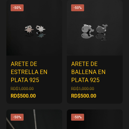
-50%
-50%
ARETE DE
ARETE DE
ESTRELLA EN
BALLENA EN
PLATA 925
PLATA 925
El
El
RD$
1,000.00
RD$
1,000.00
precio
precio
El
El
RD$
500.00
RD$
500.00
original
original
precio
precio
era:
era:
actual
actual
RD$1,000.00.
RD$1,000.00.
es:
es:
-50%
-50%
RD$500.00.
RD$500.00.