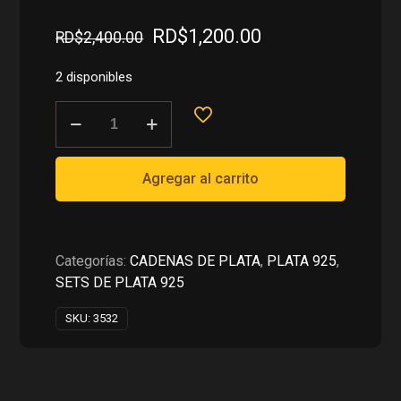
El
El
RD$
1,200.00
RD$
2,400.00
precio
precio
original
actual
2 disponibles
era:
es:
CADENA+MEDALLA
RD$2,400.00.
RD$1,200.00.
DE
LETRA
D
Agregar al carrito
EN
PLATA
925
cantidad
Categorías:
CADENAS DE PLATA
,
PLATA 925
,
SETS DE PLATA 925
SKU:
3532