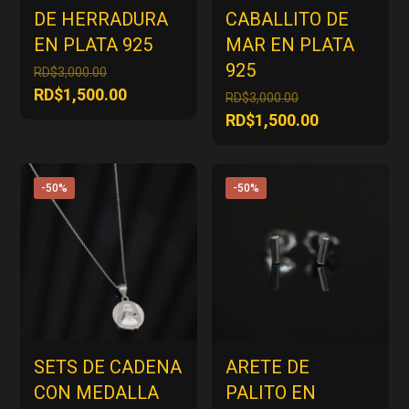
DE HERRADURA
CABALLITO DE
EN PLATA 925
MAR EN PLATA
925
El
RD$
3,000.00
precio
El
RD$
1,500.00
El
RD$
3,000.00
original
precio
precio
El
RD$
1,500.00
era:
actual
original
precio
RD$3,000.00.
es:
era:
actual
RD$1,500.00.
RD$3,000.00.
es:
-50%
-50%
RD$1,500.00
SETS DE CADENA
ARETE DE
CON MEDALLA
PALITO EN