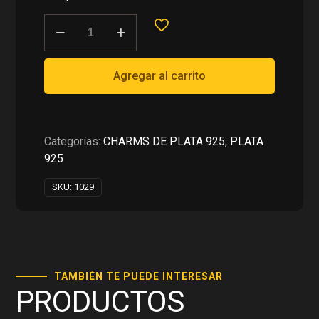
era:
es:
CHARMS
RD$1,050.00.
RD$525.00.
DE
CASA
DE
Agregar al carrito
PERRO
PARA
PULSERAS
EN
Categorías:
CHARMS DE PLATA 925
,
PLATA
PLATA
925
925
SKU:
1029
cantidad
TAMBIÉN TE PUEDE INTERESAR
PRODUCTOS