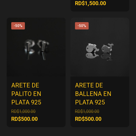
actual
precio
El
RD$
1,500.00
RD$1,000.00.
es:
original
precio
RD$500.00.
era:
actual
RD$3,000.00.
es:
-50%
-50%
RD$1,500.00
ARETE DE
ARETE DE
PALITO EN
BALLENA EN
PLATA 925
PLATA 925
El
El
RD$
1,000.00
RD$
1,000.00
precio
precio
El
El
RD$
500.00
RD$
500.00
original
original
precio
precio
era:
era:
actual
actual