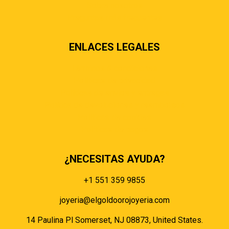
Sobre nosotros
Preguntas más frecuentes
ENLACES LEGALES
Términos & condiciones
Políticas de privacidad
Políticas de envíos y entregas
Política de devoluciones y reembolsos
Políticas de cookies
Políticas de pagos
¿NECESITAS AYUDA?
+1 551 359 9855
joyeria@elgoldoorojoyeria.com
14 Paulina Pl Somerset, NJ 08873, United States.