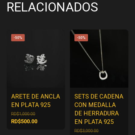
RELACIONADOS
-50%
-50%
ARETE DE ANCLA
SETS DE CADENA
EN PLATA 925
CON MEDALLA
DE HERRADURA
El
RD$
1,000.00
precio
El
RD$
500.00
EN PLATA 925
original
precio
El
RD$
3,000.00
era: