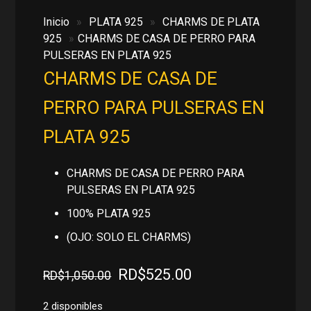
Inicio
»
PLATA 925
»
CHARMS DE PLATA
925
»
CHARMS DE CASA DE PERRO PARA
PULSERAS EN PLATA 925
CHARMS DE CASA DE
PERRO PARA PULSERAS EN
PLATA 925
CHARMS DE CASA DE PERRO PARA
PULSERAS EN PLATA 925
100% PLATA 925
(OJO: SOLO EL CHARMS)
El
El
RD$
525.00
RD$
1,050.00
precio
precio
original
actual
2 disponibles