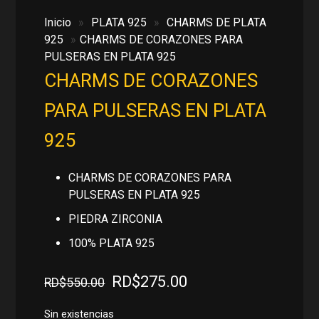
Inicio
»
PLATA 925
»
CHARMS DE PLATA
925
»
CHARMS DE CORAZONES PARA
PULSERAS EN PLATA 925
CHARMS DE CORAZONES
PARA PULSERAS EN PLATA
925
CHARMS DE CORAZONES PARA
PULSERAS EN PLATA 925
PIEDRA ZIRCONIA
100% PLATA 925
El
El
RD$
275.00
RD$
550.00
precio
precio
original
actual
Sin existencias