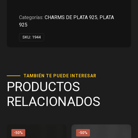
era:
es:
RD$550.00.
RD$275.00.
Categorías:
CHARMS DE PLATA 925
,
PLATA
925
SKU:
1944
TAMBIÉN TE PUEDE INTERESAR
PRODUCTOS
RELACIONADOS
-50%
-50%