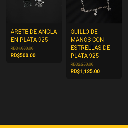
ARETE DE ANCLA
GUILLO DE
EN PLATA 925
MANOS CON
ESTRELLAS DE
El
RD$
1,000.00
precio
El
RD$
500.00
PLATA 925
original
precio
El
RD$
2,250.00
era:
actual
precio
El
RD$
1,125.00
RD$1,000.00.
es:
original
precio
RD$500.00.
era:
actual
RD$2,250.00.
es:
RD$1,125.00