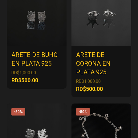
ARETE DE BUHO
ARETE DE
EN PLATA 925
CORONA EN
PLATA 925
El
RD$
1,000.00
precio
El
RD$
500.00
El
RD$
1,000.00
original
precio
precio
El
RD$
500.00
era:
actual
original
precio
RD$1,000.00.
es:
era:
actual
RD$500.00.
RD$1,000.00.
es:
-50%
-50%
RD$500.00.