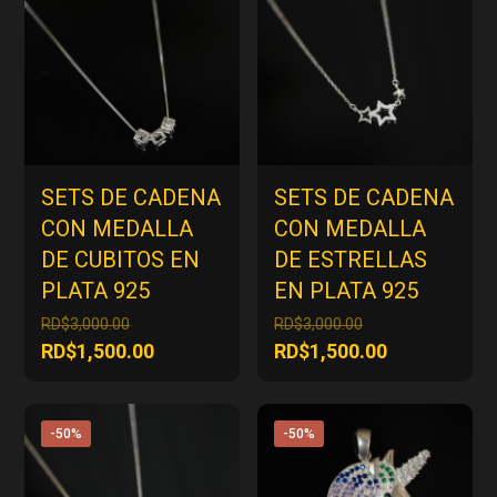
SETS DE CADENA
SETS DE CADENA
CON MEDALLA
CON MEDALLA
DE CUBITOS EN
DE ESTRELLAS
PLATA 925
EN PLATA 925
El
El
RD$
3,000.00
RD$
3,000.00
precio
precio
El
El
RD$
1,500.00
RD$
1,500.00
original
original
precio
precio
era:
era:
actual
actual
RD$3,000.00.
RD$3,000.00.
es:
es:
-50%
-50%
RD$1,500.00.
RD$1,500.00