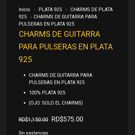
Inicio
»
PLATA 925
»
CHARMS DE PLATA
925
»
CHARMS DE GUITARRA PARA
PULSERAS EN PLATA 925
CHARMS DE GUITARRA
PARA PULSERAS EN PLATA
925
CHARMS DE GUITARRA PARA
PULSERAS EN PLATA 925
100% PLATA 925
(OJO: SOLO EL CHARMS)
El
El
RD$
575.00
RD$
1,150.00
precio
precio
original
actual
Sin existencias