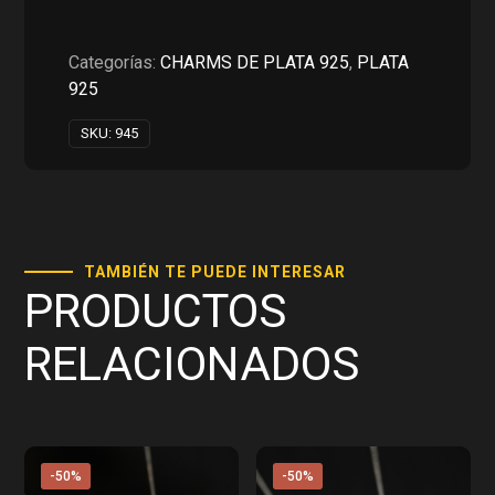
era:
es:
RD$1,150.00.
RD$575.00.
Categorías:
CHARMS DE PLATA 925
,
PLATA
925
SKU:
945
TAMBIÉN TE PUEDE INTERESAR
PRODUCTOS
RELACIONADOS
-50%
-50%