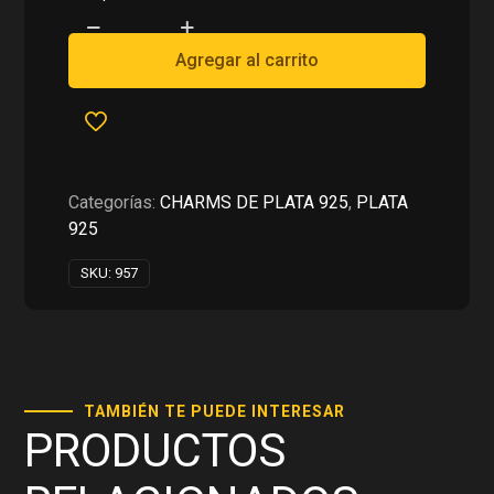
era:
es:
CHARMS
RD$1,150.00.
RD$575.00.
DE
Agregar al carrito
TIBURON
AZUL
PARA
PULSERAS
EN
Categorías:
CHARMS DE PLATA 925
,
PLATA
PLATA
925
925
cantidad
SKU:
957
TAMBIÉN TE PUEDE INTERESAR
PRODUCTOS