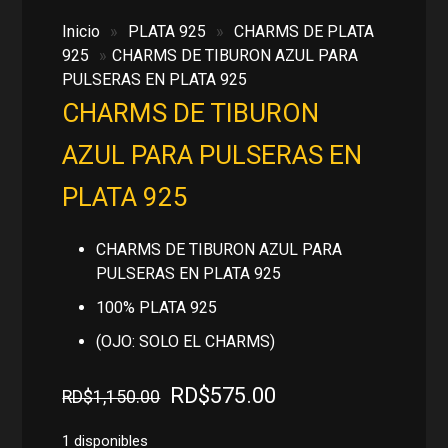
Inicio
»
PLATA 925
»
CHARMS DE PLATA
925
»
CHARMS DE TIBURON AZUL PARA
PULSERAS EN PLATA 925
CHARMS DE TIBURON
AZUL PARA PULSERAS EN
PLATA 925
CHARMS DE TIBURON AZUL PARA
PULSERAS EN PLATA 925
100% PLATA 925
(OJO: SOLO EL CHARMS)
El
El
RD$
575.00
RD$
1,150.00
precio
precio
original
actual
1 disponibles