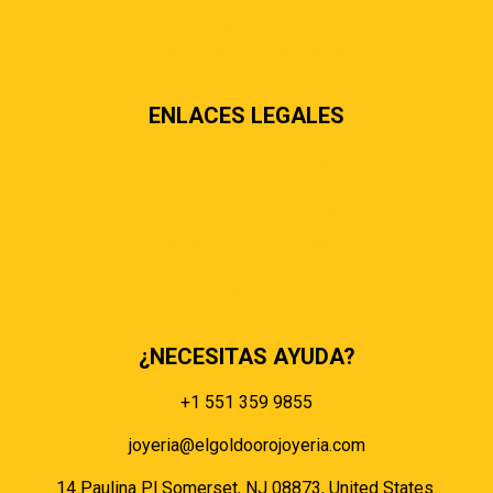
Sobre nosotros
Preguntas más frecuentes
ENLACES LEGALES
Términos & condiciones
Políticas de privacidad
Políticas de envíos y entregas
Política de devoluciones y reembolsos
Políticas de cookies
Políticas de pagos
¿NECESITAS AYUDA?
+1 551 359 9855
joyeria@elgoldoorojoyeria.com
14 Paulina Pl Somerset, NJ 08873, United States.