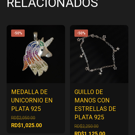
RELACIONADOS
-50%
-50%
MEDALLA DE
GUILLO DE
UNICORNIO EN
MANOS CON
PLATA 925
ESTRELLAS DE
PLATA 925
El
RD$
2,050.00
precio
El
RD$
1,025.00
El
RD$
2,250.00
original
precio
precio
El
RD$
1,125.00