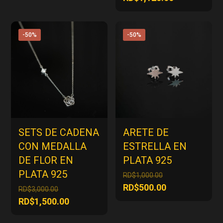
era:
actual
original
precio
RD$2,050.00.
es:
era:
actual
RD$1,025.00.
RD$2,250.00.
es:
-50%
-50%
RD$1,125.00
SETS DE CADENA
ARETE DE
CON MEDALLA
ESTRELLA EN
DE FLOR EN
PLATA 925
PLATA 925
El
RD$
1,000.00
precio
El
RD$
500.00
El
RD$
3,000.00
original
precio
precio
El
RD$
1,500.00
era:
actual
original
precio
RD$1,000.00.
es: