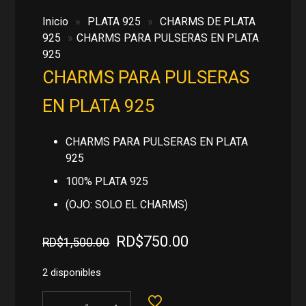
Inicio
»
PLATA 925
»
CHARMS DE PLATA
925
»
CHARMS PARA PULSERAS EN PLATA
925
CHARMS PARA PULSERAS
EN PLATA 925
CHARMS PARA PULSERAS EN PLATA
925
100% PLATA 925
(OJO: SOLO EL CHARMS)
El
El
RD$
750.00
RD$
1,500.00
precio
precio
original
actual
2 disponibles
era:
es:
CHARMS