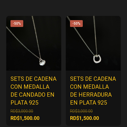
-50%
-50%
SETS DE CADENA
SETS DE CADENA
CON MEDALLA
CON MEDALLA
DE CANDADO EN
DE HERRADURA
PLATA 925
EN PLATA 925
El
El
RD$
3,000.00
RD$
3,000.00
precio
precio
El
El
RD$
1,500.00
RD$
1,500.00
original
original
precio
precio