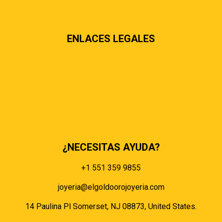
Preguntas más frecuentes
ENLACES LEGALES
Términos & condiciones
Políticas de privacidad
Políticas de envíos y entregas
Política de devoluciones y reembolsos
Políticas de cookies
Políticas de pagos
¿NECESITAS AYUDA?
+1 551 359 9855
joyeria@elgoldoorojoyeria.com
14 Paulina Pl Somerset, NJ 08873, United States.