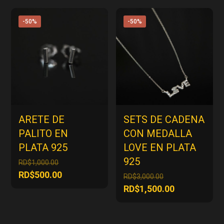
era:
era:
actual
actual
RD$3,000.00.
RD$3,000.00.
es:
es:
-50%
-50%
RD$1,500.00.
RD$1,500.00
ARETE DE
SETS DE CADENA
PALITO EN
CON MEDALLA
PLATA 925
LOVE EN PLATA
925
El
RD$
1,000.00
precio
El
RD$
500.00
El
RD$
3,000.00
original
precio
precio
El
RD$
1,500.00
era:
actual
original
precio
RD$1,000.00.
es:
era:
actual
RD$500.00.
RD$3,000.00.