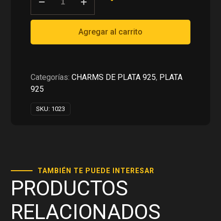
RD$1,500.00.
RD$750.00.
PARA
PULSERAS
EN
Agregar al carrito
PLATA
925
cantidad
Categorías:
CHARMS DE PLATA 925
,
PLATA
925
SKU:
1023
TAMBIÉN TE PUEDE INTERESAR
PRODUCTOS
RELACIONADOS